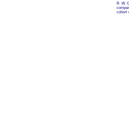
R. W. G
compare
cohort 