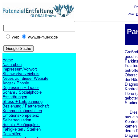
Pr
E-Mail:
k
Pa
Web
www.dr-mueck.de
Großbri
geschle
Home
Parkins
Nach oben
Fraktur
Impressum/Vorwort
betroff
Stichwortverzeichnis
Obersc
Neues auf dieser Website
die Häu
Angst / Phobie
Diagnos
Depression + Trauer
Kontrol
Scham / Sozialphobie
Höhe (
Essstörungen
geboten
Stress + Entspannung
Studien
Beziehung / Partnerschaft
Kommunikationshilfen
Diese 
Emotionskompetenz
aus ein
Selbstregulation
Kontrol
Sucht / Abhängigkeit
kamen a
Fähigkeiten / Stärken
deren D
Denkhilfen
Diagnos