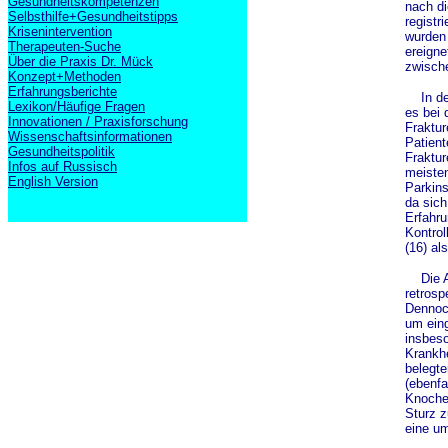
Gesundheitskompetenzen
nach di
Selbsthilfe+Gesundheitstipps
registr
Krisenintervention
wurden 
Therapeuten-Suche
ereigne
Über die Praxis Dr. Mück
zwisch
Konzept+Methoden
Erfahrungsberichte
In den
Lexikon/Häufige Fragen
es bei 
Innovationen / Praxisforschung
Fraktur
Wissenschaftsinformationen
Patient
Gesundheitspolitik
Fraktur
Infos auf Russisch
meisten
English Version
Parkins
da sich
Erfahru
Kontrol
(16) al
Die Au
retrosp
Dennoch
um eing
insbeso
Krankhe
belegte
(ebenfa
Knochen
Sturz z
eine u