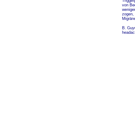
Trigger
von Be
wenigen
zogen, 
Migräne
B. Guyu
headach