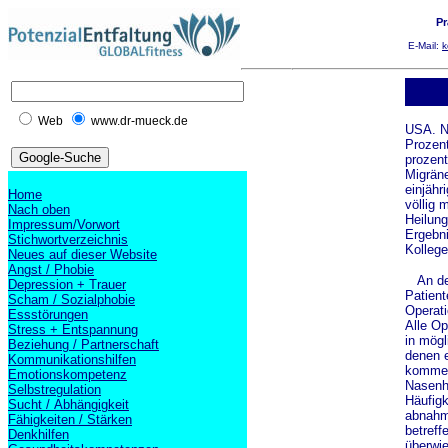
Pr
E-Mail:
k
Web
www.dr-mueck.de
USA. N
Prozen
prozent
Migräne
einjähr
Home
völlig 
Nach oben
Heilung
Impressum/Vorwort
Ergebni
Stichwortverzeichnis
Kollege
Neues auf dieser Website
Angst / Phobie
An der
Depression + Trauer
Patient
Scham / Sozialphobie
Operati
Essstörungen
Alle Op
Stress + Entspannung
in mögl
Beziehung / Partnerschaft
denen e
Kommunikationshilfen
kommen 
Emotionskompetenz
Nasenhö
Selbstregulation
Häufigk
Sucht / Abhängigkeit
abnahme
Fähigkeiten / Stärken
betreff
Denkhilfen
überwie