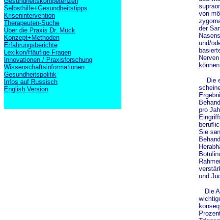
Gesundheitskompetenzen
supraor
Selbsthilfe+Gesundheitstipps
von mög
Krisenintervention
zygoma
Therapeuten-Suche
der Sa
Über die Praxis Dr. Mück
Nasense
Konzept+Methoden
und/ode
Erfahrungsberichte
basiert
Lexikon/Häufige Fragen
Nerven
Innovationen / Praxisforschung
können
Wissenschaftsinformationen
Gesundheitspolitik
Die erw
Infos auf Russisch
scheine
English Version
Ergebni
Behandl
pro Jah
Eingrif
berufli
Sie sa
Behand
Herabhä
Botulin
Rahmen
verstä
und Juc
Die Aut
wichtig
konsequ
Prozent