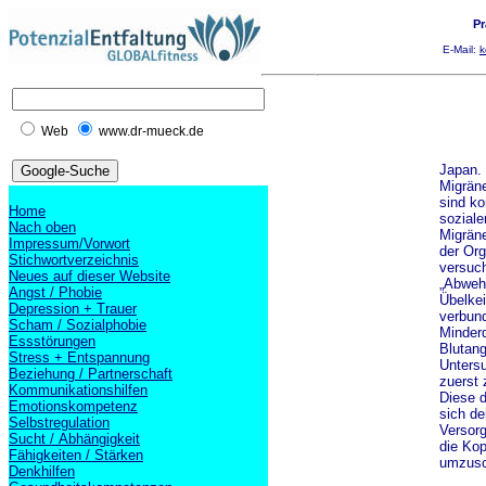
Pr
E-Mail:
k
Web
www.dr-mueck.de
Japan.
Migräne
sind ko
Home
soziale
Nach oben
Migräne
Impressum/Vorwort
der Or
Stichwortverzeichnis
versuch
Neues auf dieser Website
„Abwehr
Angst / Phobie
Übelkei
Depression + Trauer
verbund
Scham / Sozialphobie
Minder
Essstörungen
Blutan
Stress + Entspannung
Untersu
Beziehung / Partnerschaft
zuerst 
Kommunikationshilfen
Diese 
Emotionskompetenz
sich de
Selbstregulation
Versorg
Sucht / Abhängigkeit
die Ko
Fähigkeiten / Stärken
umzusc
Denkhilfen