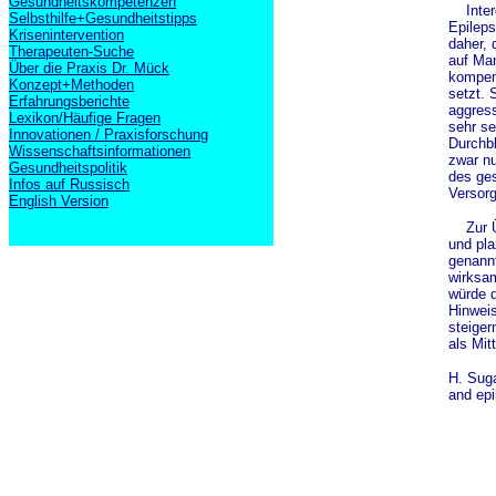
Gesundheitskompetenzen
Interes
Selbsthilfe+Gesundheitstipps
Epilep
Krisenintervention
daher, 
Therapeuten-Suche
auf Man
Über die Praxis Dr. Mück
kompen
Konzept+Methoden
setzt. 
Erfahrungsberichte
aggres
Lexikon/Häufige Fragen
sehr se
Innovationen / Praxisforschung
Durchbl
Wissenschaftsinformationen
zwar n
Gesundheitspolitik
des ges
Infos auf Russisch
Versor
English Version
Zur Üb
und pla
genannt
wirksam
würde 
Hinweis
steiger
als Mit
H. Suga
and epi