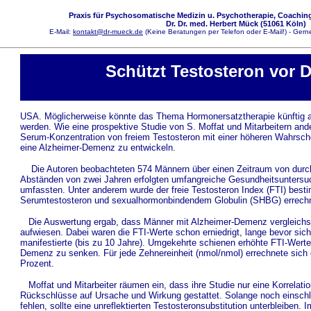
Praxis für Psychosomatische Medizin u. Psychotherapie, Coaching
Dr. Dr. med. Herbert Mück (51061 Köln)
E-Mail:
kontakt@dr-mueck.de
(Keine Beratungen per Telefon oder E-Mail!) - Gerne
Schützt Testosteron vor
USA. Möglicherweise könnte das Thema Hormonersatztherapie künftig a
werden. Wie eine prospektive Studie von S. Moffat und Mitarbeitern ande
Serum-Konzentration von freiem Testosteron mit einer höheren Wahrsche
eine Alzheimer-Demenz zu entwickeln.
Die Autoren beobachteten 574 Männern über einen Zeitraum von durchs
Abständen von zwei Jahren erfolgten umfangreiche Gesundheitsuntersuc
umfassten. Unter anderem wurde der freie Testosteron Index (FTI) besti
Serumtestosteron und sexualhormonbindendem Globulin (SHBG) errechn
Die Auswertung ergab, dass Männer mit Alzheimer-Demenz vergleichsw
aufwiesen. Dabei waren die FTI-Werte schon erniedrigt, lange bevor sich
manifestierte (bis zu 10 Jahre). Umgekehrte schienen erhöhte FTI-Werte
Demenz zu senken. Für jede Zehnereinheit (nmol/nmol) errechnete sich
Prozent.
Moffat und Mitarbeiter räumen ein, dass ihre Studie nur eine Korrelati
Rückschlüsse auf Ursache und Wirkung gestattet. Solange noch einschl
fehlen, sollte eine unreflektierten Testosteronsubstitution unterbleiben.