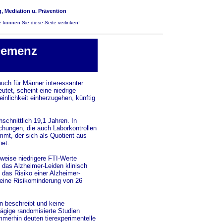
, Mediation u. Prävention
 können Sie diese Seite verlinken!
 Demenz
uch für Männer interessanter
utet, scheint eine niedrige
inlichkeit einherzugehen, künftig
chnittlich 19,1 Jahren. In
hungen, die auch Laborkontrollen
mmt, der sich als Quotient aus
et.
eise niedrigere FTI-Werte
 das Alzheimer-Leiden klinisch
 das Risiko einer Alzheimer-
 eine Risikominderung von 26
on beschreibt und keine
ägige randomisierte Studien
 Immerhin deuten tierexperimentelle