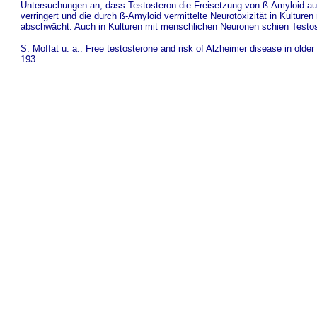
Untersuchungen an, dass Testosteron die Freisetzung von ß-Amyloid au
verringert und die durch ß-Amyloid vermittelte Neurotoxizität in Kultur
abschwächt. Auch in Kulturen mit menschlichen Neuronen schien Testost
S. Moffat u. a.: Free testosterone and risk of Alzheimer disease in olde
193