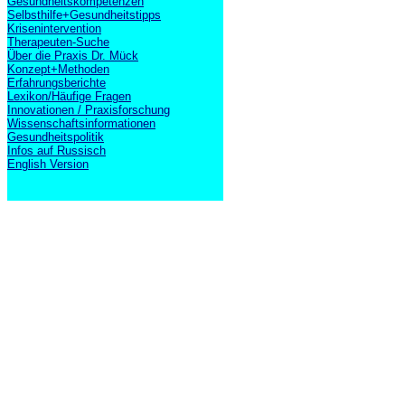
Gesundheitskompetenzen
Selbsthilfe+Gesundheitstipps
Krisenintervention
Therapeuten-Suche
Über die Praxis Dr. Mück
Konzept+Methoden
Erfahrungsberichte
Lexikon/Häufige Fragen
Innovationen / Praxisforschung
Wissenschaftsinformationen
Gesundheitspolitik
Infos auf Russisch
English Version