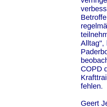
verringe
verbess
Betroffe
regelmä
teilneh
Alltag",
Paderbo
beobach
COPD dü
Krafttra
fehlen.
Geert J