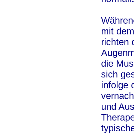
Während
mit dem
richten 
Augenme
die Mus
sich ge
infolge
vernachl
und Aus
Therape
typische