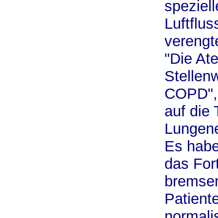
speziel
Luftflus
verengt
"Die At
Stellen
COPD", 
auf die
Lungene
Es habe
das Fort
bremsen
Patient
normali