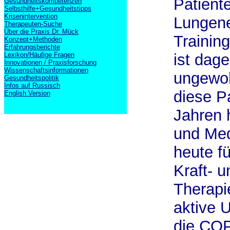
Patiente
Gesundheitskompetenzen
Selbsthilfe+Gesundheitstipps
Krisenintervention
Lungene
Therapeuten-Suche
Über die Praxis Dr. Mück
Training
Konzept+Methoden
Erfahrungsberichte
Lexikon/Häufige Fragen
ist dage
Innovationen / Praxisforschung
Wissenschaftsinformationen
ungewoh
Gesundheitspolitik
Infos auf Russisch
diese P
English Version
Jahren 
und Med
heute f
Kraft- 
Therapi
aktive 
die COP