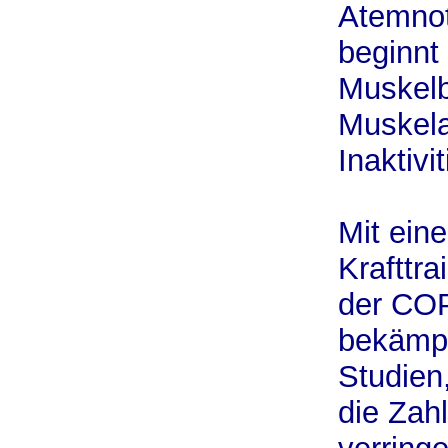
Atemnot
beginnt
Muskel
Muskela
Inaktivi
Mit ein
Krafttra
der COP
bekämpf
Studien
die Zah