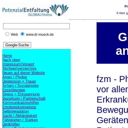
Pr
E-Mail:
k
G
Web
www.dr-mueck.de
an
Home
Nach oben
Impressum/Vorwort
Stichwortverzeichnis
Neues auf dieser Website
fzm - P
Angst / Phobie
Depression + Trauer
Scham / Sozialphobie
vor alle
Essstörungen
Stress + Entspannung
Erkrank
Beziehung / Partnerschaft
Kommunikationshilfen
Emotionskompetenz
Bewegun
Selbstregulation
Sucht / Abhängigkeit
Geräten
Fähigkeiten / Stärken
Denkhilfen