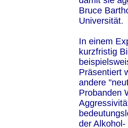
damit sie ag
Bruce Barth
Universität.
In einem Ex
kurzfristig B
beispielswei
Präsentiert 
andere "neu
Probanden W
Aggressivitä
bedeutungsl
der Alkohol