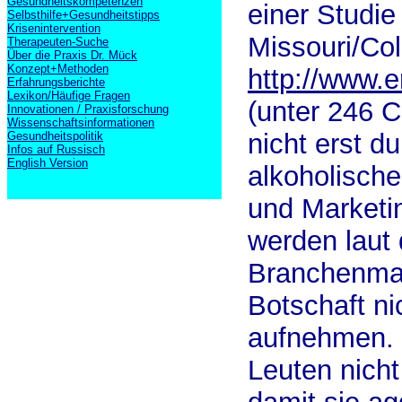
Gesundheitskompetenzen
einer Studie 
Selbsthilfe+Gesundheitstipps
Krisenintervention
Missouri/Co
Therapeuten-Suche
Über die Praxis Dr. Mück
Konzept+Methoden
http://www.e
Erfahrungsberichte
Lexikon/Häufige Fragen
(unter 246 C
Innovationen / Praxisforschung
Wissenschaftsinformationen
nicht erst 
Gesundheitspolitik
Infos auf Russisch
English Version
alkoholisch
und Marketi
werden laut
Branchenma
Botschaft ni
aufnehmen.
Leuten nicht