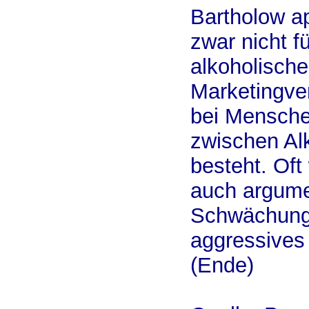
Bartholow a
zwar nicht f
alkoholisch
Marketingver
bei Mensche
zwischen Al
besteht. Of
auch argumen
Schwächung 
aggressives 
(Ende)