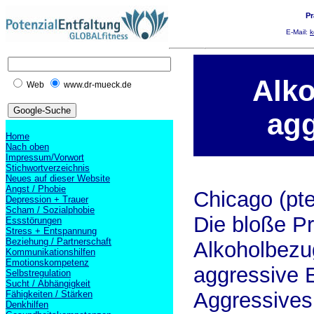
Pr
E-Mail:
k
Alk
Web
www.dr-mueck.de
ag
Home
Nach oben
Impressum/Vorwort
Stichwortverzeichnis
Neues auf dieser Website
Angst / Phobie
Chicago (pte
Depression + Trauer
Scham / Sozialphobie
Die bloße Pr
Essstörungen
Stress + Entspannung
Beziehung / Partnerschaft
Alkoholbezu
Kommunikationshilfen
Emotionskompetenz
aggressive 
Selbstregulation
Sucht / Abhängigkeit
Aggressives 
Fähigkeiten / Stärken
Denkhilfen