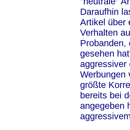
"neutrale" A
Daraufhin l
Artikel über
Verhalten au
Probanden, 
gesehen hat
aggressiver 
Werbungen v
größte Korre
bereits bei 
angegeben h
aggressivem