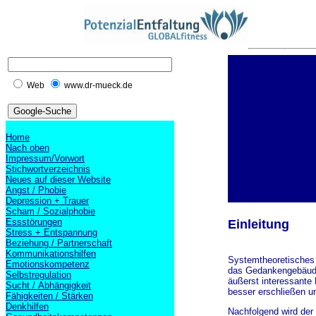
Web
www.dr-mueck.de
Home
Nach oben
Impressum/Vorwort
Stichwortverzeichnis
Neues auf dieser Website
Angst / Phobie
Depression + Trauer
Scham / Sozialphobie
Essstörungen
Einleitung
Stress + Entspannung
Beziehung / Partnerschaft
Kommunikationshilfen
Systemtheoretisches
Emotionskompetenz
das Gedankengebäude 
Selbstregulation
äußerst interessante
Sucht / Abhängigkeit
besser erschließen u
Fähigkeiten / Stärken
Denkhilfen
Nachfolgend wird der