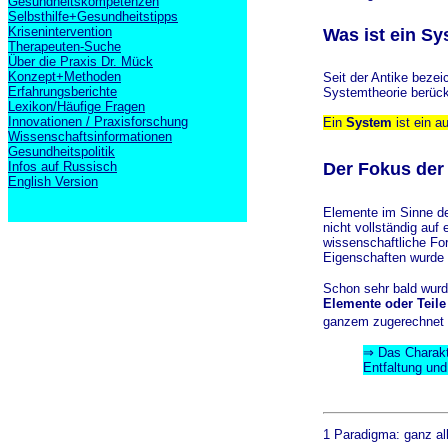
Gesundheitskompetenzen
Selbsthilfe+Gesundheitstipps
Krisenintervention
Was ist ein S
Therapeuten-Suche
Über die Praxis Dr. Mück
Konzept+Methoden
Seit der Antike beze
Erfahrungsberichte
Systemtheorie berück
Lexikon/Häufige Fragen
Innovationen / Praxisforschung
Ein
System
ist ein a
Wissenschaftsinformationen
Gesundheitspolitik
Infos auf Russisch
Der Fokus der
English Version
Elemente im Sinne de
nicht vollständig auf
wissenschaftliche Fo
Eigenschaften wurde 
Schon sehr bald wurde
Elemente oder Teile
ganzem zugerechnet 
⇒ Das Charakte
Entfaltung und
1 Paradigma: ganz all