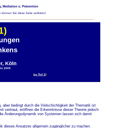
, Mediation u. Prävention
 können Sie diese Seite verlinken!
1)
kungen
nkens
r, Köln
öln 2005
(
zu Teil 2
)
, aber bedingt durch die Vielschichtigkeit der Thematik ist
vertraut, eröffnen die Erkenntnisse dieser Theorie jedoch
nd die Änderungsdynamik von Systemen lassen sich damit
tik dieses Ansatzes allgemein zugänglicher zu machen.