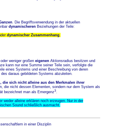
Ganzen
. Die Begriffsverwendung in der aktuellen
nnbar
dynamischeren
Beziehungen der Teile:
nder
dynamischer Zusammenhang
.
r oder weniger großen
eigenen
Aktionsradius besitzen und
ze kann nur eine Summe seiner Teile sein, verfolgte die
Teile eines Systems und einer Beschreibung von deren
 des daraus gebildeten Systems abzuleiten.
 die sich nicht alleine aus den Merkmalen ihrer
n, die nicht dessen Elementen, sondern nur dem System als
3
ät bezeichnet man als Emergenz
.
 weder alleine erklären noch erzeugen. Nur in der
pischen Sound schließlich ausmacht.
nschaftlern in einer Disziplin