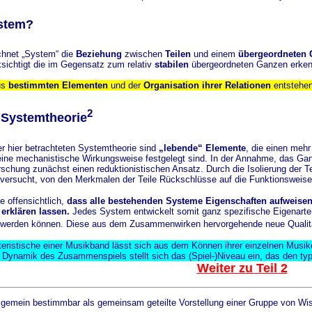
ystem?
ichnet „System“ die
Beziehung
zwischen
Teilen
und einem
übergeordneten 
sichtigt die im Gegensatz zum relativ
stabilen
übergeordneten Ganzen erke
us
bestimmten Elementen
und der
Organisation ihrer Relationen
entstehe
2
 Systemtheorie
r hier betrachteten Systemtheorie sind
„lebende“ Elemente
, die einen meh
 eine mechanistische Wirkungsweise festgelegt sind. In der Annahme, das Gan
rschung zunächst einen reduktionistischen Ansatz. Durch die Isolierung der 
versucht, von den Merkmalen der Teile Rückschlüsse auf die Funktionsweise
 offensichtlich,
dass alle bestehenden Systeme Eigenschaften aufweisen,
 erklären lassen.
Jedes System entwickelt somit ganz spezifische Eigenarte
werden können. Diese aus dem Zusammenwirken hervorgehende neue Qualit
ristische einer Musikband lässt sich aus dem Können ihrer einzelnen Musiker
 Dynamik des Zusammenspiels stellt sich das (Spiel-)Niveau ein, das den ty
Weiter zu Teil 2
gemein bestimmbar als gemeinsam geteilte Vorstellung einer Gruppe von Wisse