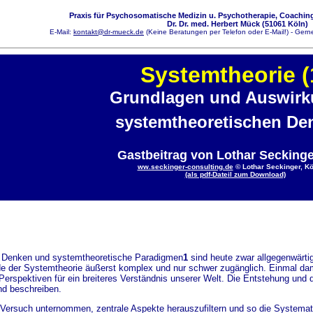
Praxis für Psychosomatische Medizin u. Psychotherapie, Coaching
Dr. Dr. med. Herbert Mück (51061 Köln)
E-Mail:
kontakt@dr-mueck.de
(Keine Beratungen per Telefon oder E-Mail!) - Gerne
Systemtheorie (
Grundlagen und Auswir
systemtheoretischen De
Gastbeitrag von Lothar Seckinge
w
ww.seckinger-consulting.de
© Lothar Seckinger, K
(als pdf-Dateil zum Download)
 Denken und systemtheoretische Paradigmen
1
sind heute zwar allgegenwärtig
der Systemtheorie äußerst komplex und nur schwer zugänglich. Einmal damit 
 Perspektiven für ein breiteres Verständnis unserer Welt. Die Entstehung u
nd beschreiben.
 Versuch unternommen, zentrale Aspekte herauszufiltern und so die Systema