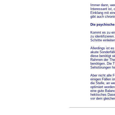
Immer dann, wen
Interessant ist,
Einklang mit ein
gibt auch chroni
Die psychische
Kommt es zu ein
zu identifiziere
Schritte einleit
Allerdings ist e
akute Sonderfäll
diese benötigt w
Rahmen der Ther
benötigen. Die T
Sehstörungen hi
Aber nicht alle 
einigen Fällen i
die Stelle, an w
optimiert worde
eine gute Balanc
hektisches Dasei
vor dem gleiche