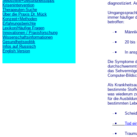
Selbsthilfe+Gesundheitstipps
diagnostiziert. 
Krisenintervention
Therapeuten-Suche
Umgangssprachli
Über die Praxis Dr. Mück
immer häufiger d
Konzept+Methoden
betroffen:
Erfahrungsberichte
Lexikon/Häufige Fragen
·
Männli
Innovationen / Praxisforschung
Wissenschaftsinformationen
Gesundheitspolitik
·
20 bis
Infos auf Russisch
English Version
·
In ans
Die Symptome der
durchschwemmt, d
das Sehvermögen
Computer-Bildsch
Als Krankheitsau
bestimmte Stoffe
was wiederum zur
für die Ausbildu
bestimmten Lebe
·
Schei
·
Tod ei
·
Trauma