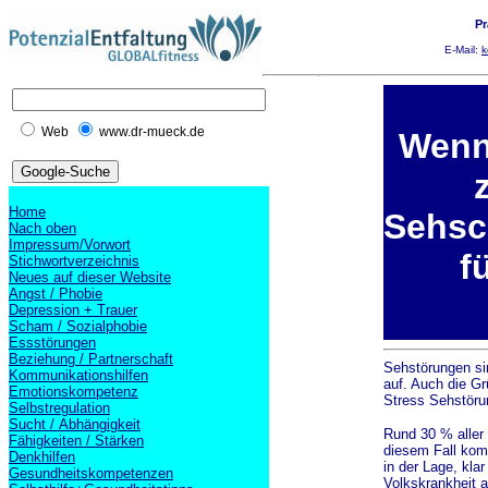
Pr
E-Mail:
k
Web
www.dr-mueck.de
Wenn
Home
Sehs
Nach oben
Impressum/Vorwort
f
Stichwortverzeichnis
Neues auf dieser Website
Angst / Phobie
Depression + Trauer
Scham / Sozialphobie
Essstörungen
Beziehung / Partnerschaft
Sehstörungen sin
Kommunikationshilfen
auf. Auch die Gr
Emotionskompetenz
Stress Sehstöru
Selbstregulation
Sucht / Abhängigkeit
Rund 30 % aller 
Fähigkeiten / Stärken
diesem Fall kom
Denkhilfen
in der Lage, kla
Gesundheitskompetenzen
Volkskrankheit 