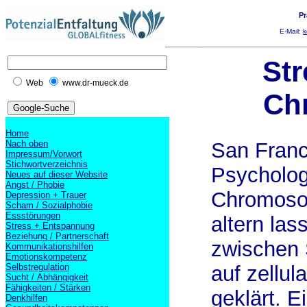
Pr
E-Mail:
k
Str
Web
www.dr-mueck.de
Ch
Home
Nach oben
San Franc
Impressum/Vorwort
Stichwortverzeichnis
Psycholog
Neues auf dieser Website
Angst / Phobie
Chromoso
Depression + Trauer
Scham / Sozialphobie
Essstörungen
altern la
Stress + Entspannung
Beziehung / Partnerschaft
zwischen 
Kommunikationshilfen
Emotionskompetenz
Selbstregulation
auf zellul
Sucht / Abhängigkeit
Fähigkeiten / Stärken
geklärt. E
Denkhilfen