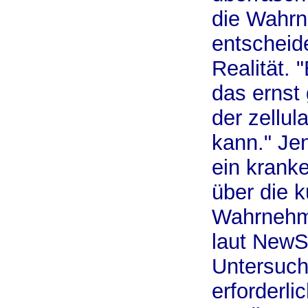
die Wahrn
entscheide
Realität.
das ernst
der zellu
kann." Je
ein kranke
über die k
Wahrnehmu
laut NewSc
Untersuch
erforderli