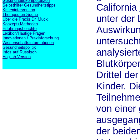
Gesundheitskompetenzen
California
Selbsthilfe+Gesundheitstipps
Krisenintervention
Therapeuten-Suche
unter der 
Über die Praxis Dr. Mück
Konzept+Methoden
Auswirkun
Erfahrungsberichte
Lexikon/Häufige Fragen
Innovationen / Praxisforschung
untersuch
Wissenschaftsinformationen
Gesundheitspolitik
analysier
Infos auf Russisch
English Version
Blutkörpe
Drittel de
Kinder. Di
Teilnehme
von einer
ausgegang
der beide