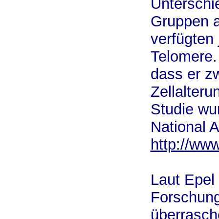
Unterschi
Gruppen a
verfügten
Telomere. 
dass er z
Zellalteru
Studie wu
National 
http://ww
Laut Epel
Forschung
überrasch