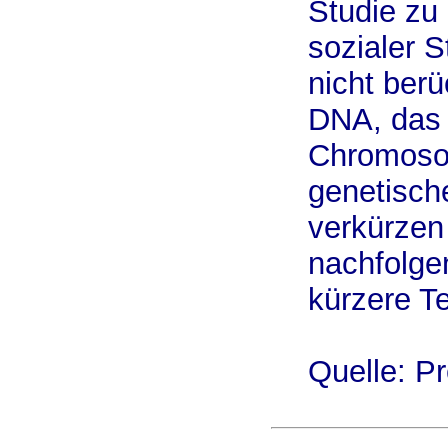
Studie zu 
sozialer 
nicht berü
DNA, das 
Chromosom
genetische
verkürzen 
nachfolge
kürzere T
Quelle: P