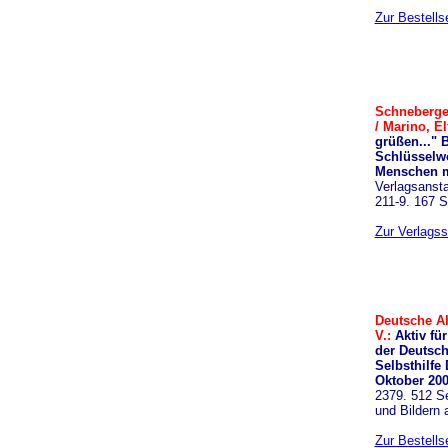
Zur Bestells
Schneberge
/ Marino, El
grüßen..." 
Schlüsselwö
Menschen m
Verlagsansta
211-9. 167 S
Zur Verlagss
Deutsche Al
V.:
Aktiv fü
der Deutsch
Selbsthilfe 
Oktober 200
2379. 512 Se
und Bildern
Zur Bestells