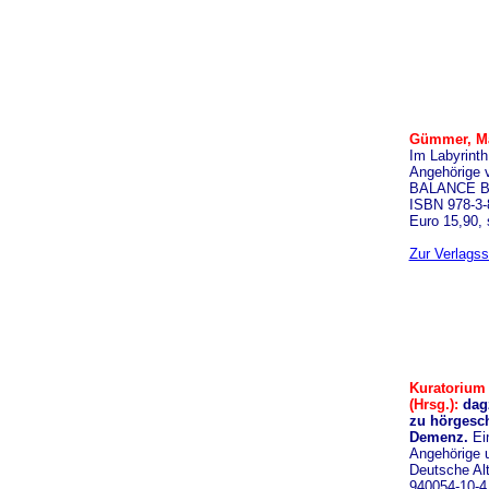
Gümmer, Mar
Im Labyrinth
Angehörige 
BALANCE Bu
ISBN 978-3-
Euro 15,90,
Zur Verlagss
Kuratorium 
(Hrsg.):
dag
zu hörgesc
Demenz.
Ei
Angehörige 
Deutsche Alt
940054-10-4.