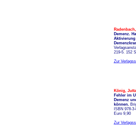
Radenbach,
Demenz. Ha
Aktivierun
Demenzkra
Verlagsansta
219-5. 152 S
Zur Verlagss
König, Jutta
Fehler im 
Demenz und
können.
Bri
ISBN 978-3-
Euro 9,90
Zur Verlagss