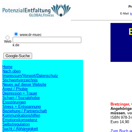
Pr
E-Mail:
k
www.dr-muec
Web
k.de
Home
Nach oben
Impressum/Vorwort/Datenschutz
Stichwortverzeichnis
Neues auf dieser Website
Angst / Phobie
Depression + Trauer
Scham / Sozialphobie
Essstörungen
Bretzinger, 
Stress + Entspannung
Angehörige
Beziehung / Partnerschaft
müssen.
ve
Kommunikationshilfen
ISBN 978-3-
Emotionskompetenz
Euro 14,90
Selbstregulation
Sucht / Abhängigkeit
Zum Buch au