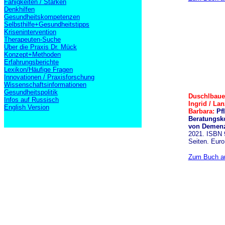
Fähigkeiten / Stärken
Denkhilfen
Gesundheitskompetenzen
Selbsthilfe+Gesundheitstipps
Krisenintervention
Therapeuten-Suche
Über die Praxis Dr. Mück
Konzept+Methoden
Erfahrungsberichte
Lexikon/Häufige Fragen
Innovationen / Praxisforschung
Wissenschaftsinformationen
Gesundheitspolitik
Duschlbauer
Infos auf Russisch
Ingrid / Lan
English Version
Barbara:
Pfl
Beratungsk
von Demenz
2021. ISBN 
Seiten. Euro
Zum Buch au