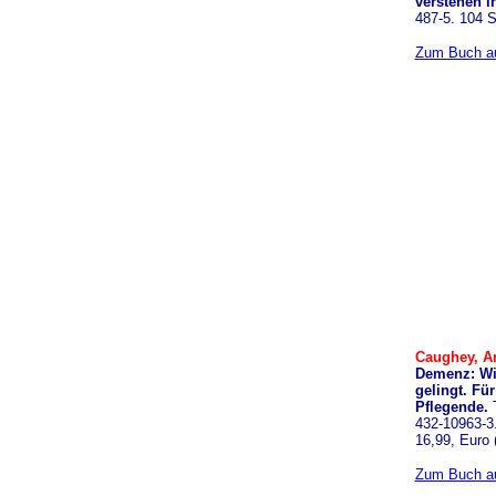
verstehen i
487-5. 104 S
Zum Buch au
Caughey, A
Demenz: Wi
gelingt. Fü
Pflegende.
432-10963-3.
16,99, Euro 
Zum Buch au