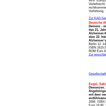
95-8. Euro(D
Verleihrecht
nichtkommerz
Vorführung
Zur KAD-Sei
Deutsche Al
Demenz - ei
das 21. Jah
Alzheimer-K
dem 22. Int
Alzheimer´s
Berlin 12.-1
ISBN 1615-2
ROM Euro 6
Zur einschlä
Gesellschaft
Engel, Sabi
Demenzen. 
Angehörige.
mit dem ne
einfühlsam
2006. ISBN 
Euro 19,95, 