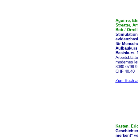
Aguirre, Eli
Streater, A
Bob / Orrell
Stimulation
evidenzbas
für Mensch
Aufbaukurs
Basiskurs.
Arbeitsblätt
modernes le
8080-0796-9.
CHF 40,40
Zum Buch au
Kasten, Eri
Geschichten
merken!"
ve