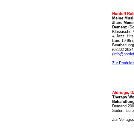
Nordoff-Rob
Meine Musik
ältere Mens
Demenz
(Sc
Klassische 
& Jazz, Hit
Euro 19,95 (
Bearbeitung)
(02302-2824
(info@nordof
Zur Produkts
Aldridge, Da
Therapy Wor
Behandlung
Demand 2003
Seiten. Euro
Zur Verlagss