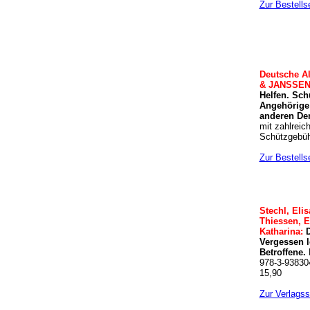
Zur Bestells
Deutsche Al
& JANSSEN
Helfen. Sch
Angehörige
anderen De
mit zahlreic
Schützgebüh
Zur Bestells
Stechl, Eli
Thiessen, E
Katharina:
D
Vergessen l
Betroffene.
978-3-938304
15,90
Zur Verlagss