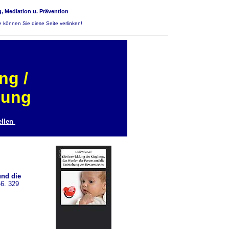
, Mediation u. Prävention
 können Sie diese Seite verlinken!
ng /
lung
llen
und die
6. 329