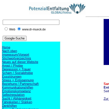
Web
www.dr-mueck.de
Home
Nach oben
Impressum/Vorwort
Stichwortverzeichnis
Neues auf dieser Website
Angst / Phobie
Depression + Trauer
Scham / Sozialphobie
Essstörungen
Stress + Entspannung
Beziehung / Partnerschaft
San
Kommunikationshilfen
Ent
Emotionskompetenz
Sei
Selbstregulation
Sucht / Abhängigkeit
Zur
Fähigkeiten / Stärken
Denkhilfen