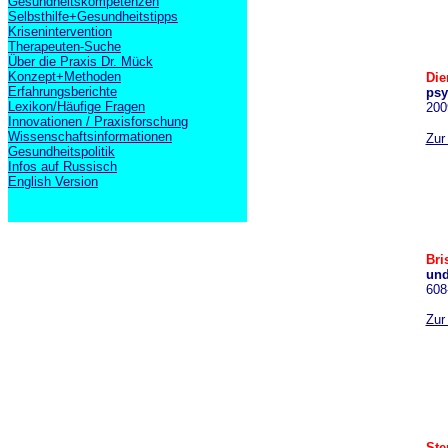
Gesundheitskompetenzen
Selbsthilfe+Gesundheitstipps
Krisenintervention
Therapeuten-Suche
Über die Praxis Dr. Mück
Konzept+Methoden
Die
Erfahrungsberichte
psy
Lexikon/Häufige Fragen
200
Innovationen / Praxisforschung
Wissenschaftsinformationen
Zur
Gesundheitspolitik
Infos auf Russisch
English Version
Bri
un
608
Zur
Ste