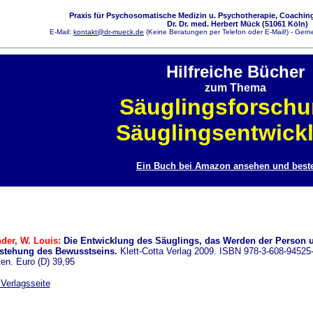
Praxis für Psychosomatische Medizin u. Psychotherapie, Coaching
Dr. Dr. med. Herbert Mück (51061 Köln)
E-Mail:
kontakt@dr-mueck.de
(Keine Beratungen per Telefon oder E-Mail!) - Gerne
Hilfreiche Bücher
zum Thema
Säuglingsforschu
Säuglingsentwick
Ein Buch bei Amazon ansehen und beste
der, W. Louis:
Die Entwicklung des Säuglings, das Werden der Person 
stehung des Bewusstseins.
Klett-Cotta Verlag 2009. ISBN 978-3-608-94525-
ten. Euro (D) 39,95
 Verlagsseite