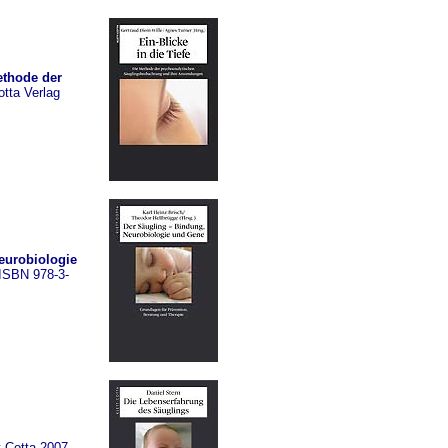
ethode der
otta Verlag
eurobiologie
 ISBN 978-3-
t-Cotta 2007.