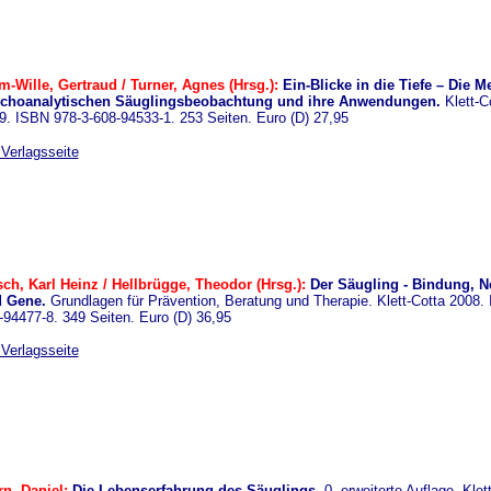
m-Wille, Gertraud / Turner, Agnes (Hrsg.):
Ein-Blicke in die Tiefe – Die M
choanalytischen Säuglingsbeobachtung und ihre Anwendungen.
Klett-C
9. ISBN 978-3-608-94533-1. 253 Seiten. Euro (D) 27,95
 Verlagsseite
sch, Karl Heinz / Hellbrügge, Theodor (Hrsg.):
Der Säugling - Bindung, N
d Gene.
Grundlagen für Prävention, Beratung und Therapie. Klett-Cotta 2008.
-94477-8. 349 Seiten. Euro (D) 36,95
 Verlagsseite
rn, Daniel:
Die Lebenserfahrung des Säuglings.
0, erweiterte Auflage. Klet