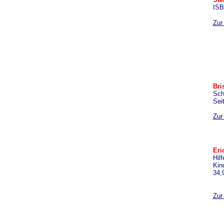
ISB
Zur
Bri
Sch
Sei
Zur
Eri
Hil
Kin
34,
Zur