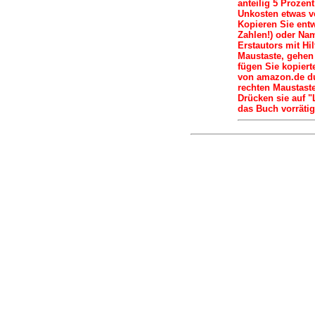
anteilig 5 Proze
Unkosten etwas ve
Kopieren Sie ent
Zahlen!) oder N
Erstautors mit Hi
Maustaste, gehen
fügen Sie kopier
von amazon.de du
rechten Maustaste
Drücken sie auf "
das Buch vorrätig 