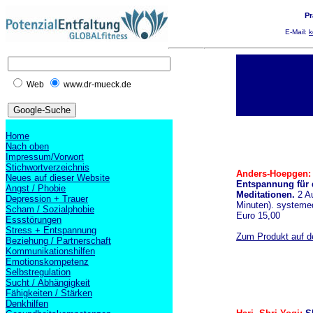
Pr
E-Mail:
k
Web
www.dr-mueck.de
Home
Nach oben
Impressum/Vorwort
Stichwortverzeichnis
Anders-Hoepgen
Neues auf dieser Website
Entspannung für d
Angst / Phobie
Meditationen.
2 Au
Depression + Trauer
Minuten). systeme
Scham / Sozialphobie
Euro 15,00
Essstörungen
Stress + Entspannung
Zum Produkt auf de
Beziehung / Partnerschaft
Kommunikationshilfen
Emotionskompetenz
Selbstregulation
Sucht / Abhängigkeit
Fähigkeiten / Stärken
Denkhilfen