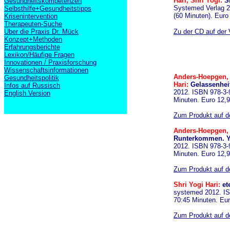
Hari, Shri Yogi:
Sh
Gesundheitskompetenzen
Systemed Verlag 2
Selbsthilfe+Gesundheitstipps
(60 Minuten). Euro
Krisenintervention
Therapeuten-Suche
Über die Praxis Dr. Mück
Zu der CD auf der 
Konzept+Methoden
Erfahrungsberichte
Lexikon/Häufige Fragen
Innovationen / Praxisforschung
Wissenschaftsinformationen
Anders-Hoepgen, 
Gesundheitspolitik
Hari:
Gelassenheit
Infos auf Russisch
2012. ISBN 978-3-
English Version
Minuten. Euro 12,
Zum Produkt auf de
Anders-Hoepgen,
Runterkommen. Yo
2012. ISBN 978-3-
Minuten. Euro 12,
Zum Produkt auf de
Shri Yogi Hari:
et
systemed 2012. IS
70:45 Minuten. Eu
Zum Produkt auf de