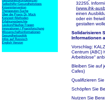
Gesundheitskompetenzen
32255. Inform
Selbsthilfe+Gesundheitstipps
Krisenintervention
(
www.ihk-ausb
Therapeuten-Suche
einen Ausbild
Über die Praxis Dr. Mück
Konzept+Methoden
oder ein freiwi
Erfahrungsberichte
gestalten woll
Lexikon/Häufige Fragen
Innovationen / Praxisforschung
Wissenschaftsinformationen
Solidarisieren 
Gesundheitspolitik
Informationen 
Infos auf Russisch
English Version
Vorschlag: KAL
Centrum (ABC) H
Arbeitslose" anbi
Bleiben Sie auf 
Cafes)
Qualifizieren Sie
Schöpfen Sie Be
Nutzen Sie Bera