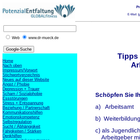
Pr
E-Mail:
k
Web
www.dr-mueck.de
Tipps
Home
Ar
Nach oben
Impressum/Vorwort
Stichwortverzeichnis
Neues auf dieser Website
Angst / Phobie
Depression + Trauer
Scham / Sozialphobie
Schöpfen Sie I
Essstörungen
Stress + Entspannung
a)
Arbeitsamt
Beziehung / Partnerschaft
Kommunikationshilfen
Emotionskompetenz
b)
Weiterbildun
Selbstregulation
Sucht / Abhängigkeit
c) als Jugendlic
Fähigkeiten / Stärken
Denkhilfen
Arbeitgeber mi