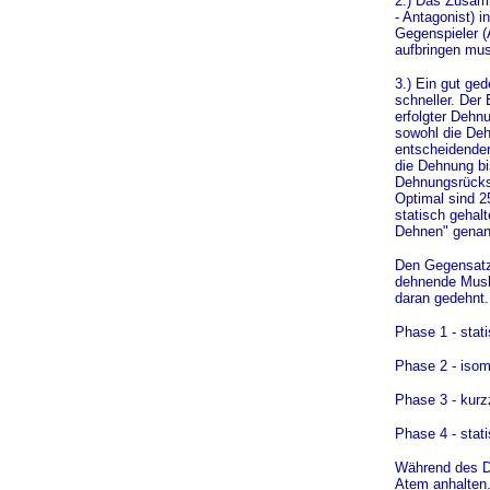
2.) Das Zusam
- Antagonist) 
Gegenspieler (
aufbringen mus
3.) Ein gut ged
schneller. Der
erfolgter Dehn
sowohl die Deh
entscheidende
die Dehnung bi
Dehnungsrückst
Optimal sind 2
statisch gehalt
Dehnen" genan
Den Gegensatz
dehnende Musk
daran gedehnt.
Phase 1 - stat
Phase 2 - isom
Phase 3 - kurz
Phase 4 - stat
Während des D
Atem anhalten.