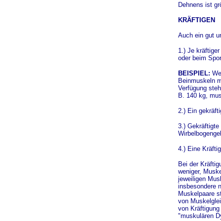
Dehnens ist gr
KRÄFTIGEN
Auch ein gut un
1.) Je kräftiger
oder beim Spor
BEISPIEL:
Wen
Beinmuskeln m
Verfügung steh
B. 140 kg, mus
2.) Ein gekräft
3.) Gekräftigt
Wirbelbogengel
4.) Eine Kräft
Bei der Kräftig
weniger, Musk
jeweiligen Mus
insbesondere n
Muskelpaare st
von Muskelglei
von Kräftigun
"muskulären D