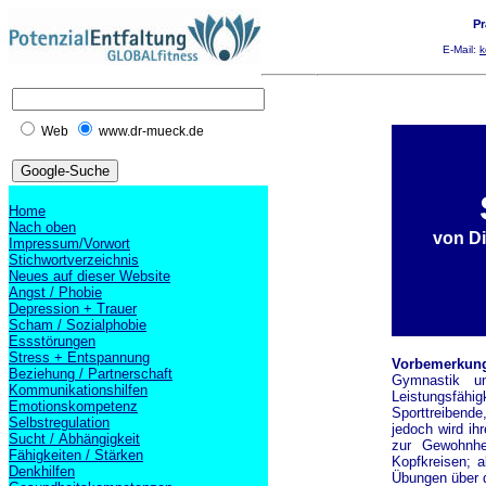
Pr
E-Mail:
k
Web
www.dr-mueck.de
Home
Nach oben
von Di
Impressum/Vorwort
Stichwortverzeichnis
Neues auf dieser Website
Angst / Phobie
Depression + Trauer
Scham / Sozialphobie
Essstörungen
Stress + Entspannung
Vorbemerkun
Beziehung / Partnerschaft
Gymnastik u
Kommunikationshilfen
Leistungsfähi
Emotionskompetenz
Sporttreibende
Selbstregulation
jedoch wird ih
Sucht / Abhängigkeit
zur Gewohnhe
Fähigkeiten / Stärken
Kopfkreisen; a
Denkhilfen
Übungen über 