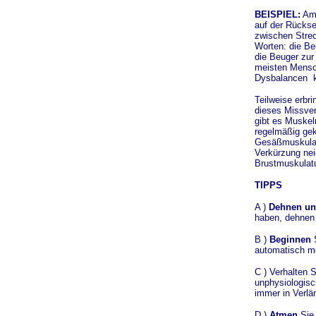
BEISPIEL:
Am 
auf der Rückse
zwischen Strec
Worten: die Beu
die Beuger zur
meisten Mensch
Dysbalancen 
Teilweise erbr
dieses Missver
gibt es Muske
regelmäßig gek
Gesäßmuskulatu
Verkürzung ne
Brustmuskulatur
TIPPS
A )
Dehnen un
haben, dehnen
B )
Beginnen
automatisch meh
C ) Verhalten 
unphysiologisc
immer in Verl
D )
Atmen
Si