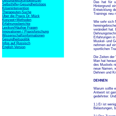
Gesundheitskompetenzen
Das hat für u
Selbsthilfe+Gesundheitstipps
Hintergrund ei
Krisenintervention
Entwicklung d
Therapeuten-Suche
Trainings neu 
Über die Praxis Dr. Mück
Konzept+Methoden
Wie sehr sich 
Erfahrungsberichte
hereingebroche
Lexikon/Häufige Fragen
verändert hat.
Innovationen / Praxisforschung
Dehnungstechni
Wissenschaftsinformationen
Erfahrungen in
Gesundheitspolitik
Muskel- und Ge
Infos auf Russisch
nehmen auf ei
English Version
sportlichen Tra
Die Zeiten der
Man hat heraus
des Muskels ni
neue Namen, wi
Dehnen und Krä
DEHNEN
Warum sollte e
Antwort ist gan
gedehnter. Und
1.) Er ist wenig
Belastungen, 