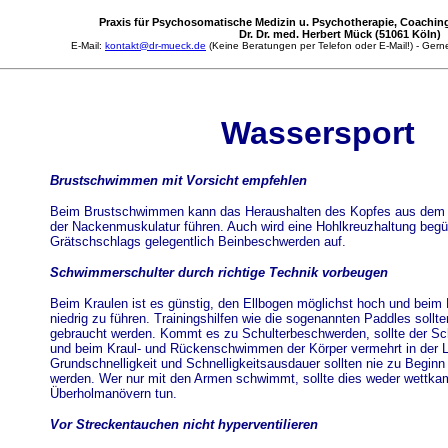
Praxis für Psychosomatische Medizin u. Psychotherapie, Coaching
Dr. Dr. med. Herbert Mück (51061 Köln)
E-Mail:
kontakt@dr-mueck.de
(Keine Beratungen per Telefon oder E-Mail!) - Gerne
Wassersport
Brustschwimmen mit Vorsicht empfehlen
Beim Brustschwimmen kann das Heraushalten des Kopfes aus dem
der Nackenmuskulatur führen. Auch wird eine Hohlkreuzhaltung begün
Grätschschlags gelegentlich Beinbeschwerden auf.
Schwimmerschulter durch richtige Technik vorbeugen
Beim Kraulen ist es günstig, den Ellbogen möglichst hoch und be
niedrig zu führen. Trainingshilfen wie die sogenannten Paddles soll
gebraucht werden. Kommt es zu Schulterbeschwerden, sollte der Sch
und beim Kraul- und Rückenschwimmen der Körper vermehrt in der L
Grundschnelligkeit und Schnelligkeitsausdauer sollten nie zu Beginn 
werden. Wer nur mit den Armen schwimmt, sollte dies weder wettk
Überholmanövern tun.
Vor Streckentauchen nicht hyperventilieren