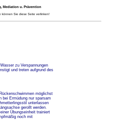
, Mediation u. Prävention
 können Sie diese Seite verlinken!
 Wasser zu Verspannungen
stigt und treten aufgrund des
im Rückenschwimmen möglichst
ten bei Ermüdung nur sparsam
metterlingsstil unterlassen
ängsachse gerollt werden.
einer Übungseinheit trainiert
ampfmäßig noch mit