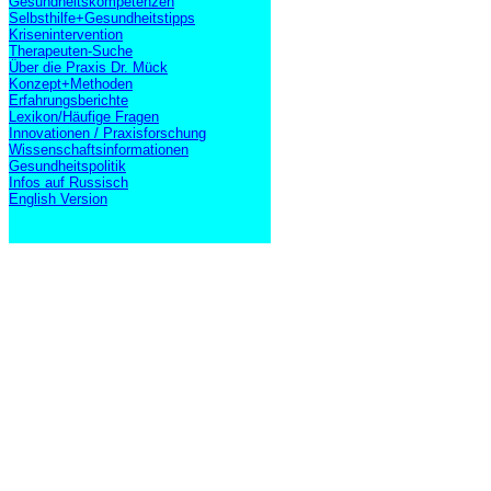
Gesundheitskompetenzen
Selbsthilfe+Gesundheitstipps
Krisenintervention
Therapeuten-Suche
Über die Praxis Dr. Mück
Konzept+Methoden
Erfahrungsberichte
Lexikon/Häufige Fragen
Innovationen / Praxisforschung
Wissenschaftsinformationen
Gesundheitspolitik
Infos auf Russisch
English Version