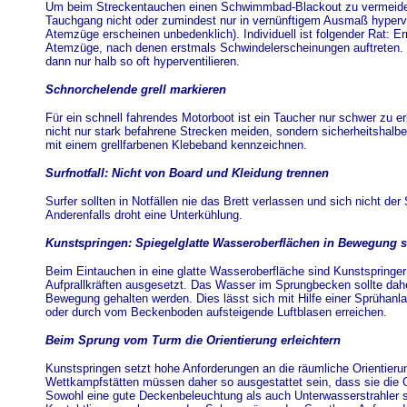
Um beim Streckentauchen einen Schwimmbad-Blackout zu vermeide
Tauchgang nicht oder zumindest nur in vernünftigem Ausmaß hypervent
Atemzüge erscheinen unbedenklich). Individuell ist folgender Rat: Er
Atemzüge, nach denen erstmals Schwindelerscheinungen auftreten. 
dann nur halb so oft hyperventilieren.
Schnorchelende grell markieren
Für ein schnell fahrendes Motorboot ist ein Taucher nur schwer zu e
nicht nur stark befahrene Strecken meiden, sondern sicherheitshal
mit einem grellfarbenen Klebeband kennzeichnen.
Surfnotfall: Nicht von Board und Kleidung trennen
Surfer sollten in Notfällen nie das Brett verlassen und sich nicht der
Anderenfalls droht eine Unterkühlung.
Kunstspringen: Spiegelglatte Wasseroberflächen in Bewegung s
Beim Eintauchen in eine glatte Wasseroberfläche sind Kunstspringe
Aufprallkräften ausgesetzt. Das Wasser im Sprungbecken sollte daher
Bewegung gehalten werden. Dies lässt sich mit Hilfe einer Sprühanl
oder durch vom Beckenboden aufsteigende Luftblasen erreichen.
Beim Sprung vom Turm die Orientierung erleichtern
Kunstspringen setzt hohe Anforderungen an die räumliche Orientierun
Wettkampfstätten müssen daher so ausgestattet sein, dass sie die Or
Sowohl eine gute Deckenbeleuchtung als auch Unterwasserstrahler si