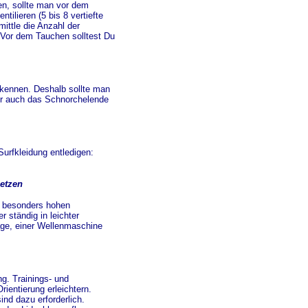
n, sollte man vor dem
ilieren (5 bis 8 vertiefte
mittle die Anzahl der
Vor dem Tauchen solltest Du
rkennen. Deshalb sollte man
ber auch das Schnorchelende
 Surfkleidung entledigen:
etzen
r besonders hohen
 ständig in leichter
age, einer Wellenmaschine
g. Trainings- und
ientierung erleichtern.
nd dazu erforderlich.