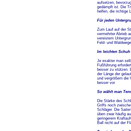
aufsetzen, bevorzug
gedämpft ist. Die T
helfen, die richtige
Für jeden Untergru
Zum Lauf auf der S
vermehrter Abrieb a
vereistem Untergrund
Feld- und Waldwegen
Im leichten Schuh 
Je exakter man selb
Fußführung erforde
besser zu stützen.
der Länge der gelau
und vergrößern die 
besser vor.
So wählt man Tenn
Die Stärke des Schl
Griffs noch zwische
Schläger. Die Saiten
üben zwar häufig au
geringerem Kraftauf
Ball nicht auf der Fl