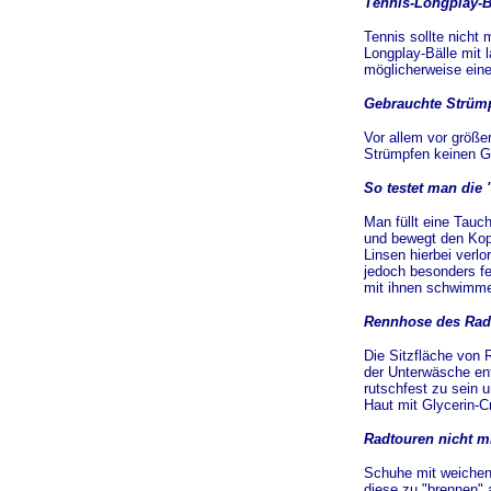
Tennis-Longplay-B
Tennis sollte nicht 
Longplay-Bälle mit 
möglicherweise eine
Gebrauchte Strüm
Vor allem vor größe
Strümpfen keinen Ge
So testet man die 
Man füllt eine Tauc
und bewegt den Kopf
Linsen hierbei verl
jedoch besonders f
mit ihnen schwimm
Rennhose des Radfa
Die Sitzfläche von 
der Unterwäsche ent
rutschfest zu sein u
Haut mit Glycerin-C
Radtouren nicht m
Schuhe mit weichen
diese zu "brennen" 