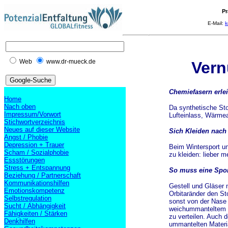
Pr
E-Mail:
k
Web
www.dr-mueck.de
Vern
Chemiefasern erle
Home
Nach oben
Da synthetische Sto
Impressum/Vorwort
Lufteinlass, Wärmea
Stichwortverzeichnis
Neues auf dieser Website
Sich Kleiden nach
Angst / Phobie
Depression + Trauer
Beim Wintersport un
Scham / Sozialphobie
zu kleiden: lieber 
Essstörungen
Stress + Entspannung
So muss eine Spor
Beziehung / Partnerschaft
Kommunikationshilfen
Gestell und Gläser 
Emotionskompetenz
Orbitaränder den Sto
Selbstregulation
sonst von der Nase 
Sucht / Abhängigkeit
weichummanteltem v
Fähigkeiten / Stärken
zu verteilen. Auch 
Denkhilfen
ummantelten Materi