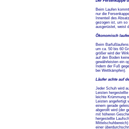
Der Fersenkappe 
Beim Laufen kommt d
nur die Fersenkappe
Innenteil des Absat
gezogen ist, um so 
ausgerüstet, weist 
Ökonomisch laufen
Beim Barfußlaufens
um ca. 50 bis 60 Gr
größer wird der Wir
auf den Boden keine
gewährleisten ein op
Indem der Fuß gegen
bei Wettkämpfen).
Läufer achte auf d
Jeder Schuh wird au
Leisten hergestellt
leichte Krümmung n
Leisten angefertigt
einem gerade gelei
abgerollt wird (der
mit höheren Geschwi
hergestellte Laufsc
Mittelschuhbereich)
einer überdurchschn