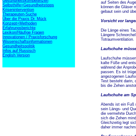
Gesundheitskompetenzen
auf Seiten des Auge
Selbsthilfe+Gesundheitstipps
können die Gläser nu
Krisenintervention
gebaut sein und übe
Therapeuten-Suche
Über die Praxis Dr. Mück
Vorsicht vor lang
Konzept+Methoden
Erfahrungsberichte
Die Länge eines Tau
Lexikon/Häufige Fragen
Längere Schnorchel
Innovationen / Praxisforschung
Totraumventilation.
Wissenschaftsinformationen
Gesundheitspolitik
Laufschuhe müssen
Infos auf Russisch
English Version
Laufschuhe müssen 
kalte Füße und ents
während der Anprob
passen. Es ist trüg
angezogenen Laufsc
Test besteht darin,
bis die Zehen ansto
Laufschuhe am Sp
Abends ist ein Fuß 
sein Längs- und Que
die vermehrte Durch
sich die Zehen mind
Gleichzeitig legt s
daher immer nachmit