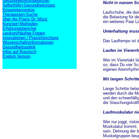
Gesundheitskompetenzen
Nicht in nassen S
Selbsthilfe+Gesundheitstipps
Krisenintervention
Laufschuhe, die du
Therapeuten-Suche
die Belastung für 
Über die Praxis Dr. Mück
ein weiteres Paar L
Konzept+Methoden
Erfahrungsberichte
Unterhaltung muss
Lexikon/Häufige Fragen
Innovationen / Praxisforschung
Das Lauftempo ist d
Wissenschaftsinformationen
Gesundheitspolitik
Laufen im Viererr
Infos auf Russisch
English Version
Wer im Vierertakt lä
so, dass Du vier Sch
eigenen Atemrhythmu
Mit langen Schritt
Lange Schritte bela
werden durch die Mu
und den schwerfälli
die Stauchungskräft
Laufmuskulatur nic
Wer nur joggt, risk
Muskulatur kommt. 
sein. Dehnung der 
Muskelgruppen beug