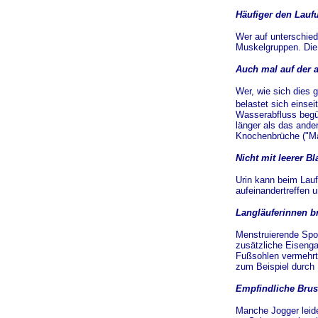
Häufiger den Lauf
Wer auf unterschiedl
Muskelgruppen. Die
Auch mal auf der a
Wer, wie sich dies 
belastet sich einsei
Wasserabfluss begün
länger als das ande
Knochenbrüche ("Ma
Nicht mit leerer B
Urin kann beim Lauf
aufeinandertreffen 
Langläuferinnen b
Menstruierende Sport
zusätzliche Eisenga
Fußsohlen vermehrt 
zum Beispiel durch 
Empfindliche Brus
Manche Jogger leide