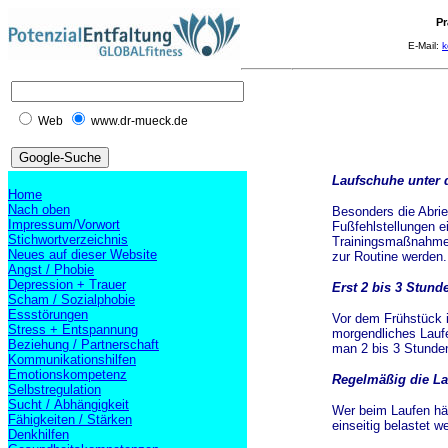
Pr
E-Mail:
k
Web
www.dr-mueck.de
Laufschuhe unter
Home
Nach oben
Besonders die Abrie
Impressum/Vorwort
Fußfehlstellungen e
Stichwortverzeichnis
Trainingsmaßnahmen 
Neues auf dieser Website
zur Routine werden.
Angst / Phobie
Depression + Trauer
Erst 2 bis 3 Stun
Scham / Sozialphobie
Essstörungen
Vor dem Frühstück is
Stress + Entspannung
morgendliches Lauf
Beziehung / Partnerschaft
man 2 bis 3 Stunde
Kommunikationshilfen
Emotionskompetenz
Regelmäßig die L
Selbstregulation
Sucht / Abhängigkeit
Wer beim Laufen hä
Fähigkeiten / Stärken
einseitig belastet 
Denkhilfen