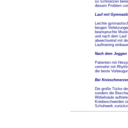
so Schmerzen bereit
diesem Problem vor
Lauf mit Gymnasti
Leichte gymnastisc
beugen Verletzungen
beanspruchte Muskul
und nach dem Lauf s
abwechselnd mit den
Lauftraining einbau
Nach dem Joggen 
Patienten mit Herzp
vermehrt mit Rhythm
die beste Vorbeugu
Bei Knieschmerzen
Die große Tücke des
sondern die Beschwe
Wirbelsäule auftret
Kniebeschwerden sin
Schuhwerk zurückzu