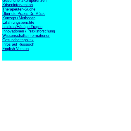
Gesundheitskompetenzen
Krisenintervention
Therapeuten-Suche
Über die Praxis Dr. Mück
Konzept+Methoden
Erfahrungsberichte
Lexikon/Häufige Fragen
Innovationen / Praxisforschung
Wissenschaftsinformationen
Gesundheitspolitik
Infos auf Russisch
English Version