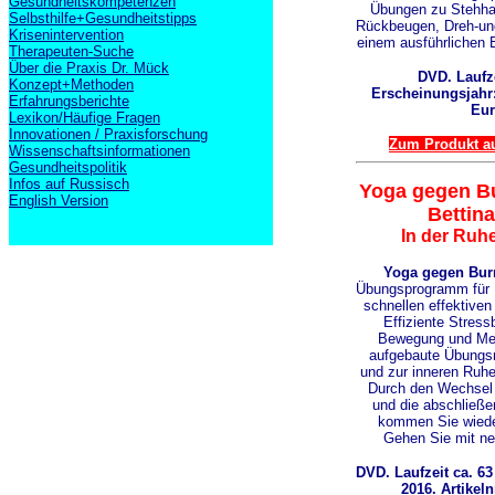
Gesundheitskompetenzen
Übungen zu Stehha
Selbsthilfe+Gesundheitstipps
Rückbeugen, Dreh-un
Krisenintervention
einem ausführlichen B
Therapeuten-Suche
Über die Praxis Dr. Mück
DVD. Laufze
Konzept+Methoden
Erscheinungsjahr: 
Erfahrungsberichte
Eur
Lexikon/Häufige Fragen
Innovationen / Praxisforschung
Zum Produkt au
Wissenschaftsinformationen
Gesundheitspolitik
Infos auf Russisch
Yoga gegen B
English Version
Bettin
In der Ruhe 
Yoga gegen Bur
Übungsprogramm für 
schnellen effektive
Effiziente Stress
Bewegung und Medi
aufgebaute Übungsr
und zur inneren Ruhe
Durch den Wechsel
und die abschließ
kommen Sie wieder
Gehen Sie mit n
DVD. Laufzeit ca. 6
2016. Artikeln