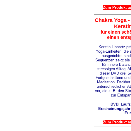
Zum Produkt au
Chakra Yoga -
Kersti
für einen sc
einen ents
Kerstin Linnartz pr
Yoga-Einheiten, die 
ausgerichtet sind
Sequenzen zeigt sie 
für innere Balan
stressigen Alltag. A
dieser DVD drei S
Fortgeschrittene und
Meditation. Darüber 
unterschiedlichen 
vor, die z. B. den St
zur Entspan
DVD. Laufze
Erscheinungsjahr: 
Eur
Zum Produkt au