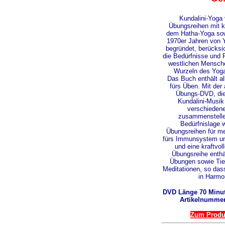
Kundalini-Yoga
Übungsreihen mit 
dem Hatha-Yoga sow
1970er Jahren von 
begründet, berücksic
die Bedürfnisse und 
westlichen Menschen
Wurzeln des Yoga
Das Buch enthält al
fürs Üben. Mit der
Übungs-DVD, die
Kundalini-Musik 
verschieden
zusammenstelle
Bedürfnislage 
Übungsreihen für m
fürs Immunsystem un
und eine kraftvol
Übungsreihe enthäl
Übungen sowie Ti
Meditationen, so das
in Harm
DVD Länge 70 Minut
Artikelnummer
Zum Produ