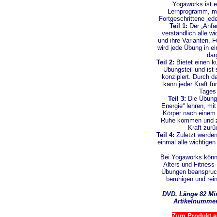
Yogaworks ist ei
Lernprogramm, mi
Fortgeschrittene jed
Teil 1:
Der „Anfän
verständlich alle w
und ihre Varianten. F
wird jede Übung in ei
darg
Teil 2:
Bietet einen k
Übungsteil und ist 
konzipiert. Durch 
kann jeder Kraft fü
Tages
Teil 3:
Die Übung
Energie“ lehren, mi
Körper nach einem
Ruhe kommen und zu
Kraft zurü
Teil 4:
Zuletzt werd
einmal alle wichtigen
Bei Yogaworks könn
Alters und Fitness
Übungen beanspruc
beruhigen und rei
DVD. Länge 82 Mi
Artikelnummer
Zum Produkt au