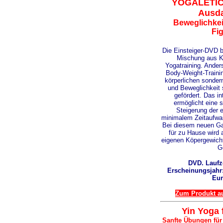
YOGALETICS
Ausd
Beweglichke
Fi
Die Einsteiger-DVD bi
Mischung aus Kr
Yogatraining. Ander
Body-Weight-Trainin
körperlichen sonder
und Beweglichkeit
gefördert. Das in
ermöglicht eine s
Steigerung der e
minimalem Zeitaufwan
Bei diesem neuen Gan
für zu Hause wird 
eigenen Köpergewicht 
G
DVD. Laufze
Erscheinungsjahr: 
Eur
Zum Produkt au
Yin Yoga 
Sanfte Übungen für