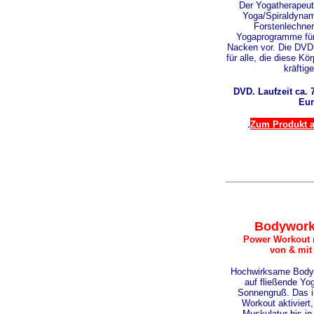
Der Yogatherapeut
Yoga/Spiraldynam
Forstenlechner
Yogaprogramme für
Nacken vor. Die DVD 
für alle, die diese K
kräftig
DVD. Laufzeit ca. 7
Eur
.
Zum Produkt au
Bodywork
Power Workout 
von & mit
Hochwirksame Bodys
auf fließende Yo
Sonnengruß. Das i
Workout aktiviert, 
Muskulatur bis in