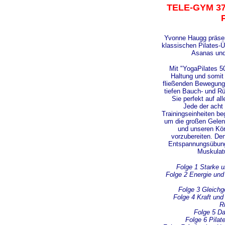
TELE-GYM 37 
Yvonne Haugg präsen
klassischen Pilates-Ü
Asanas un
Mit "YogaPilates 5
Haltung und somit 
fließenden Bewegunge
tiefen Bauch- und R
Sie perfekt auf all
Jede der acht
Trainingseinheiten b
um die großen Gele
und unseren Kör
vorzubereiten. Den
Entspannungsübung
Muskulatu
Folge 1 Starke u
Folge 2 Energie und
Folge 3 Gleichge
Folge 4 Kraft und
R
Folge 5 D
Folge 6 Pilat