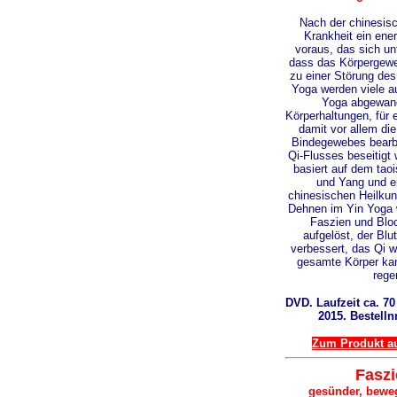
Nach der chinesisc
Krankheit ein en
voraus, das sich un
dass das Körpergewe
zu einer Störung des
Yoga werden viele a
Yoga abgewand
Körperhaltungen, für e
damit vor allem die
Bindegewebes bearb
Qi-Flusses beseitigt
basiert auf dem taoi
und Yang und e
chinesischen Heilkun
Dehnen im Yin Yoga 
Faszien und Blo
aufgelöst, der Blu
verbessert, das Qi w
gesamte Körper ka
rege
DVD. Laufzeit ca. 7
2015. Bestelln
Zum Produkt au
Fasz
gesünder, bewe