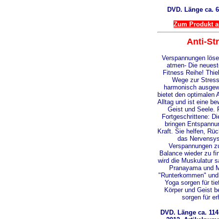
DVD. Länge ca. 6
Zum Produkt au
Anti-S
Verspannungen lösen
atmen- Die neuest
Fitness Reihe! Thie
Wege zur Stress
harmonisch ausge
bietet den optimalen
Alltag und ist eine be
Geist und Seele. 
Fortgeschrittene: D
bringen Entspannu
Kraft. Sie helfen, Rü
das Nervensys
Verspannungen zu
Balance wieder zu fi
wird die Muskulatur s
Pranayama und Me
"Runterkommen" und
Yoga sorgen für ti
Körper und Geist b
sorgen für e
DVD. Länge ca. 11