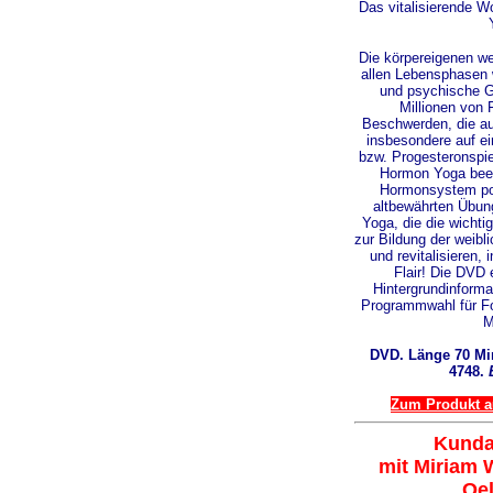
Das vitalisierende W
Die körpereigenen w
allen Lebensphasen w
und psychische G
Millionen von 
Beschwerden, die au
insbesondere auf ei
bzw. Progesteronspie
Hormon Yoga beei
Hormonsystem pos
altbewährten Übun
Yoga, die die wicht
zur Bildung der weibl
und revitalisieren,
Flair! Die DVD
Hintergrundinforma
Programmwahl für For
M
DVD. Länge 70 Mi
4748.
Zum Produkt au
Kunda
mit Miriam 
Oel