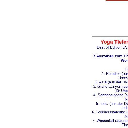
Yoga Tief
Best of Edition D
7 Auszeiten zum E
Woh
I
1. Paradies (au
Unbew
2. Asia (aus der DV
3. Grand Canyon (a
für Unb
4. Sonnenaufgang (
N
5. India (aus der D
jed
6. Sonnenuntergang 
N
7. Wasserfall (aus de
Eins