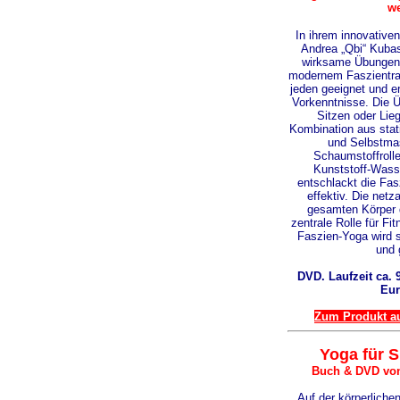
we
In ihrem innovativ
Andrea „Qbi“ Kuba
wirksame Übungen
modernem Faszientrain
jeden geeignet und e
Vorkenntnisse. Die 
Sitzen oder Lie
Kombination aus sta
und Selbstma
Schaumstoffroller
Kunststoff-Wasse
entschlackt die Fa
effektiv. Die netza
gesamten Körper d
zentrale Rolle für Fi
Faszien-Yoga wird si
und 
DVD. Laufzeit ca. 9
Eur
Zum Produkt au
Yoga für S
Buch & DVD von
Auf der körperliche