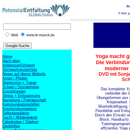
Pr
E-Mail:
k
Web
www.dr-mueck.de
Yoga macht 
Home
Nach oben
Die Verbindu
Impressum/Vorwort
moderner 
Stichwortverzeichnis
Neues auf dieser Website
DVD mit Sonja
Angst / Phobie
Sch
Depression + Trauer
Scham / Sozialphobie
Das komplette 
Essstörungen
verbindet die
Stress + Entspannung
Übungsformen aus 
Beziehung / Partnerschaft
Körperarbeit. 
Kommunikationshilfen
Muskelkräftigung,
Emotionskompetenz
Flexibilität und Ent
Selbstregulation
Durch den Einsatz ei
Sucht / Abhängigkeit
Block, Handtuch)
Fähigkeiten / Stärken
Trainingsprogram
Denkhilfen
effizientes Yoga 