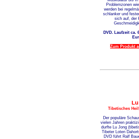
Problemzonen wie
werden bei regelmä
schlanker und fester,
sich auf, der 
Geschmeidigke
DVD. Laufzeit ca. 6
Eur
Zum Produkt au
Lu
Tibetisches Hei
Der populäre Schaus
vielen Jahren prakti
durfte Lu Jong (tibe
Tibeter Loten Dahort
DVD führt Ralf Baue