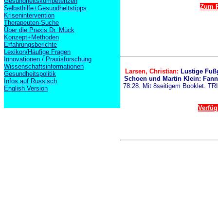
Gesundheitskompetenzen
Zum P
Selbsthilfe+Gesundheitstipps
Krisenintervention
Therapeuten-Suche
Über die Praxis Dr. Mück
Konzept+Methoden
Erfahrungsberichte
Lexikon/Häufige Fragen
Innovationen / Praxisforschung
Wissenschaftsinformationen
Larsen, Christian:
Lustige Fußg
Gesundheitspolitik
Schoen und Martin Klein: Fann
Infos auf Russisch
78:28. Mit 8seitigem Booklet. TR
English Version
Verfüg