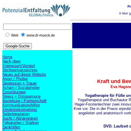
Pr
E-Mail:
k
Web
www.dr-mueck.de
Home
Nach oben
Impressum/Vorwort
Stichwortverzeichnis
Neues auf dieser Website
Angst / Phobie
Kraft und Bew
Depression + Trauer
Eva Hagene
Scham / Sozialphobie
Essstörungen
Yogatherapie für Füße u
Stress + Entspannung
Yogatherapeut und Buchautor R
Beziehung / Partnerschaft
Hager-Forstenlechner zwei innovat
Kommunikationshilfen
Knie vor.
Die in der Praxis erpro
Emotionskompetenz
angeleitet und anatomisch vorbil
Selbstregulation
Sucht / Abhängigkeit
Fähigkeiten / Stärken
DVD. Laufzeit c
Denkhilfen