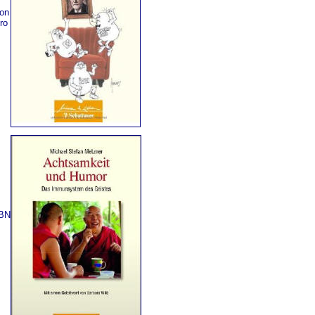
on
ro
SBN