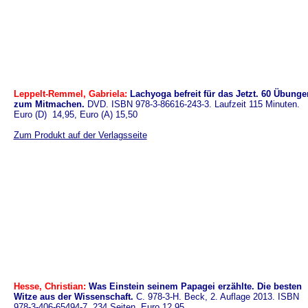
Leppelt-Remmel, Gabriela:
Lachyoga befreit für das Jetzt. 60 Übunge
zum Mitmachen.
DVD. ISBN 978-3-86616-243-3. Laufzeit 115 Minuten.
Euro (D) 14,95, Euro (A) 15,50
Zum Produkt auf der Verlagsseite
Hesse, Christian:
Was Einstein seinem Papagei erzählte. Die besten
Witze aus der Wissenschaft.
C. 978-3-H. Beck, 2. Auflage 2013. ISBN
978-3-406-65494-7. 234 Seiten. Euro 12,95