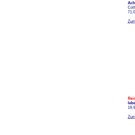
Ach
Cott
71,0
Zum
Rei
leb
19,
Zum