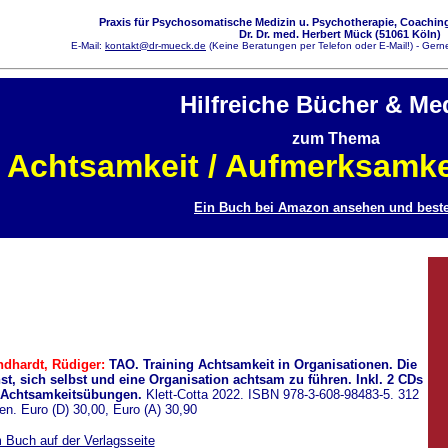
Praxis für Psychosomatische Medizin u. Psychotherapie, Coaching
Dr. Dr. med. Herbert Mück (51061 Köln)
E-Mail:
kontakt@dr-mueck.de
(Keine Beratungen per Telefon oder E-Mail!) - Gerne
Hilfreiche Bücher & Me
zum Thema
Achtsamkeit / Aufmerksamkei
Ein Buch bei Amazon ansehen und beste
ndhardt, Rüdiger:
TAO. Training Achtsamkeit in Organisationen. Die
st, sich selbst und eine Organisation achtsam zu führen. Inkl. 2 CDs
 Achtsamkeitsübungen.
Klett-Cotta 2022. ISBN 978-3-608-98483-5. 312
en. Euro (D) 30,00, Euro (A) 30,90
 Buch auf der Verlagsseite