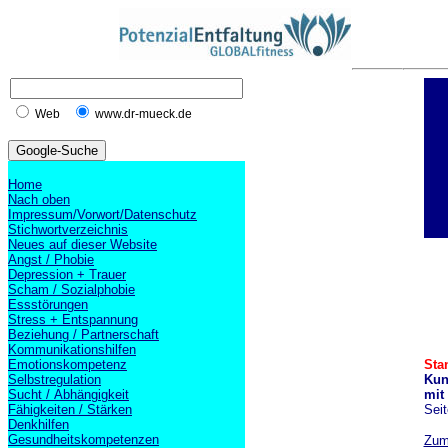
Web
www.dr-mueck.de
Home
Nach oben
Impressum/Vorwort/Datenschutz
Stichwortverzeichnis
Neues auf dieser Website
Angst / Phobie
Depression + Trauer
Scham / Sozialphobie
Essstörungen
Stress + Entspannung
Beziehung / Partnerschaft
Kommunikationshilfen
Emotionskompetenz
Sta
Selbstregulation
Kun
Sucht / Abhängigkeit
mit
Fähigkeiten / Stärken
Seit
Denkhilfen
Gesundheitskompetenzen
Zum