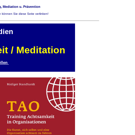
, Mediation u. Prävention
 können Sie diese Seite verlinken!
dien
t / Meditation
llen