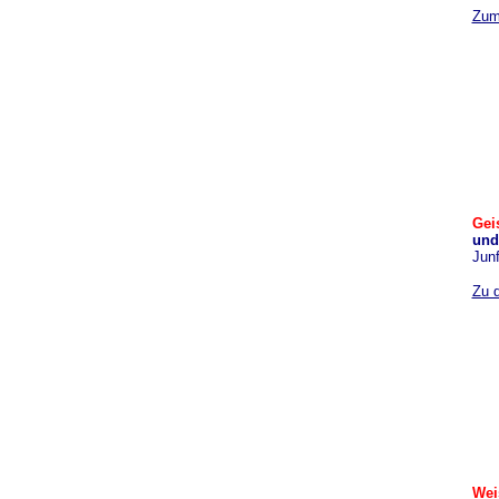
Zum
Geis
und
Junf
Zu d
Wei