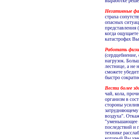
выработке реше
Негативные ф
страха сопутст
опасных ситуац
представления (
когда ощущаете
катастрофах Вы
Работать физи
(сердцебиение,
нагрузок. Боль
лестнице, а не 
сможете убедить
быстро сократие
Вести более зд
чай, кола, про
организм в сос
стороны усилива
затрудняющему 
воздуха". Откаж
"уменьшающее с
последствий и 
технике рассла
который Вы уме