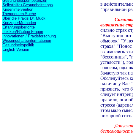
Gesundheitskompetenzen
в действительн
Selbsthilfe+Gesundheitstipps
"правильной ре
Krisenintervention
Therapeuten-Suche
Über die Praxis Dr. Mück
Симптом
Konzept+Methoden
выражение ст
Erfahrungsberichte
сильно страх от
Lexikon/Häufige Fragen
"Выступил пот 
Innovationen / Praxisforschung
обморок" "У нее
Wissenschaftsinformationen
Gesundheitspolitik
страха" "Понос 
English Version
взаимосвязь эти
"бессоницы", "
усталости"), г
голосом, одышки
Зачастую так н
Обследуйтесь к
наличие у Вас 
признать, что 
следует интреп
правило, они 
стресса (адрен
этом мало смыс
пожарной сигн
Допуска
беспомощность