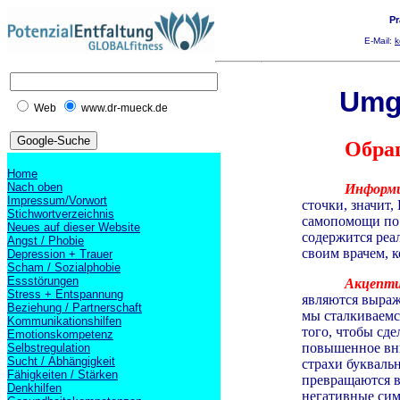
Pr
E-Mail:
k
Umg
Web
www.dr-mueck.de
Обращ
Home
Nach oben
Информи
Impressum/Vorwort
сточки, значит
Stichwortverzeichnis
самопомощи по 
Neues auf dieser Website
содержится реа
Angst / Phobie
своим врачем, 
Depression + Trauer
Scham / Sozialphobie
Essstörungen
Акцепти
Stress + Entspannung
являются выраж
Beziehung / Partnerschaft
мы сталкиваемс
Kommunikationshilfen
того, чтобы сд
Emotionskompetenz
повышенное вни
Selbstregulation
Sucht / Abhängigkeit
страхи буквальн
Fähigkeiten / Stärken
превращаются в
Denkhilfen
негативные сим