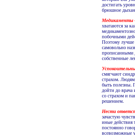
достигать уров
брюшное дыхани
Медикаменты -
хватаются за к
медикаментозно
побочными дейс
Поэтому лучше 
самовольно наз
прописанными д
собственные ле
Успокоительны
смягчают синдр
страхом. Людям,
быть полезны. 
дойти до врача
со страхом и п
решением.
Нести ответст
зачастую чувст
иные действия 
постоянно говор
всевозможные у