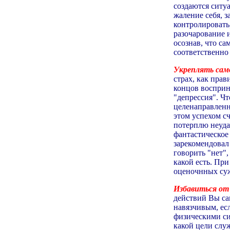
создаются ситуа
жаление себя, з
контролировать
разочарование и
осознав, что са
соответственно
Укреплять сам
страх, как прав
концов восприн
"депрессия". Чт
целенаправленн
этом успехом с
потерплю неудач
фантастическое
зарекомендовал 
говорить "нет"
какой есть. При
оценочнных суж
Избавиться от
действий Вы са
навязчивым, ес
физическими си
какой цели слу