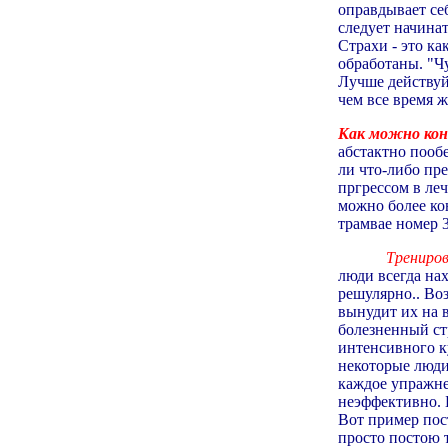
оправдывает себ
следует начина
Страхи - это ка
обработаны. "Ч
Лучше действуйт
чем все время ж
Как можно кон
абстактно пообе
ли что-либо пр
пргрессом в ле
можно более кон
трамвае номер 
Трениров
люди всегда на
решулярно.. Во
вынудит их на в
болезненный ст
интенсивного к
некоторые люди
каждое упражне
неэффективно. 
Вот пример пос
просто постою т