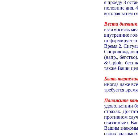
я проеду 3 оста
половине дня. 4
которая затем с
Вести дневник
взаимосвязь ме
внутренние гол
информирует тех
Время 2. Ситуа
Сопровождающие
(напр., бегство
& Upjoin беспл
также Ваши цел
Быть терпели
иногда даже все
требуется время
Положите коне
удовольствии б
страхах. Достат
противном случ
связанные с Ваш
Вашим знакомым
своих знакомых,