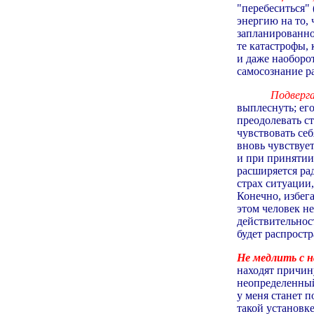
"перебеситься"
энергию на то, 
запланированно
те катастрофы,
и даже наоборот
самосознание ра
Подверга
выплеснуть; ег
преодолевать ст
чувствовать се
вновь чувствуе
и при принятии
расширяется ра
страх ситуации
Конечно, избег
этом человек не
действительност
будет распростр
Не медлить с 
находят причин
неопределенный
у меня станет п
такой установк