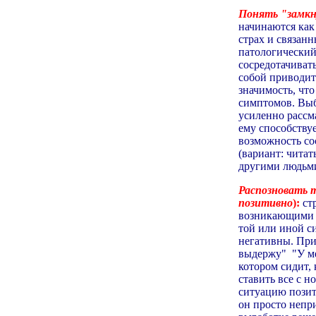
Понять "замкн
начинаются как
страх и связан
патологический
сосредотачиват
собой приводит
значимость, чт
симптомов. Выбр
усиленно рассма
ему способствуе
возможность сос
(вариант: читат
другими людьми
Распозновать 
позитивно
):
ст
возникающими м
той или иной с
негативны. При
выдержу" "У мен
котором сидит, 
ставить все с н
ситуацию позит
он просто непр