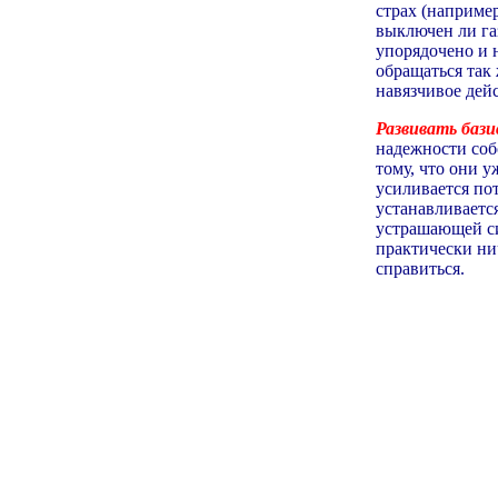
страх (например
выключен ли газ
упорядочено и н
обращаться так 
навязчивое дей
Развивать бази
надежности соб
тому, что они 
усиливается пот
устанавливается
устрашающей си
практически ни
справиться.