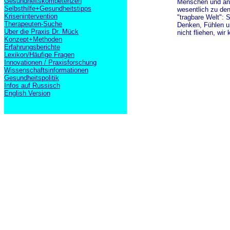
Gesundheitskompetenzen
Menschen und an 
Selbsthilfe+Gesundheitstipps
wesentlich zu den
Krisenintervention
"tragbare Welt": 
Therapeuten-Suche
Denken, Fühlen un
Über die Praxis Dr. Mück
nicht fliehen, wir
Konzept+Methoden
Erfahrungsberichte
Lexikon/Häufige Fragen
Innovationen / Praxisforschung
Wissenschaftsinformationen
Gesundheitspolitik
Infos auf Russisch
English Version