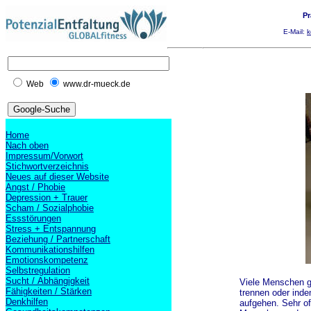
Pr
E-Mail:
k
Web
www.dr-mueck.de
Home
Nach oben
Impressum/Vorwort
Stichwortverzeichnis
Neues auf dieser Website
Angst / Phobie
Depression + Trauer
Scham / Sozialphobie
Essstörungen
Stress + Entspannung
Beziehung / Partnerschaft
Kommunikationshilfen
Emotionskompetenz
Selbstregulation
Sucht / Abhängigkeit
Viele Menschen g
Fähigkeiten / Stärken
trennen oder ind
Denkhilfen
aufgehen. Sehr of