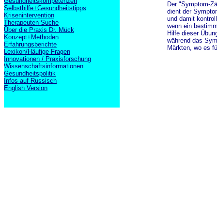
Gesundheitskompetenzen
Der "Symptom-Zäh
Selbsthilfe+Gesundheitstipps
dient der Sympto
Krisenintervention
und damit kontrol
Therapeuten-Suche
wenn ein bestimmt
Über die Praxis Dr. Mück
Hilfe dieser Übu
Konzept+Methoden
während das Sympt
Erfahrungsberichte
Märkten, wo es fü
Lexikon/Häufige Fragen
Innovationen / Praxisforschung
Wissenschaftsinformationen
Gesundheitspolitik
Infos auf Russisch
English Version