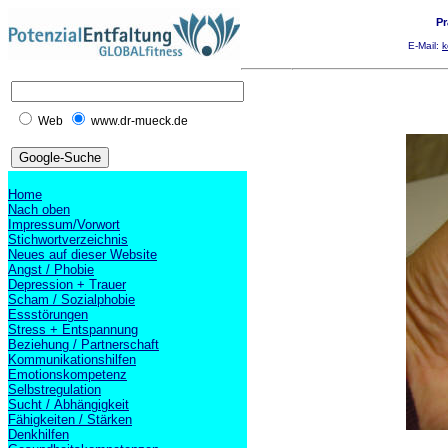
Pr
E-Mail:
k
Web
www.dr-mueck.de
Home
Nach oben
Impressum/Vorwort
Stichwortverzeichnis
Neues auf dieser Website
Angst / Phobie
Depression + Trauer
Scham / Sozialphobie
Essstörungen
Stress + Entspannung
Beziehung / Partnerschaft
Kommunikationshilfen
Emotionskompetenz
Selbstregulation
Sucht / Abhängigkeit
Fähigkeiten / Stärken
Denkhilfen