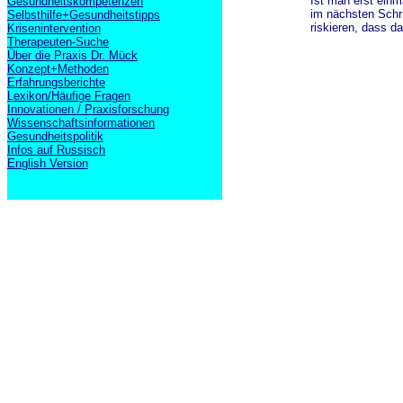
Ist man erst ein
Gesundheitskompetenzen
im nächsten Schri
Selbsthilfe+Gesundheitstipps
riskieren, dass d
Krisenintervention
Therapeuten-Suche
Über die Praxis Dr. Mück
Konzept+Methoden
Erfahrungsberichte
Lexikon/Häufige Fragen
Innovationen / Praxisforschung
Wissenschaftsinformationen
Gesundheitspolitik
Infos auf Russisch
English Version