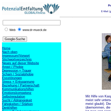
Pr
E-Mail:
k
Web
www.dr-mueck.de
Home
Nach oben
Impressum/Vorwort
Stichwortverzeichnis
Neues auf dieser Website
Angst / Phobie
Depression + Trauer
Scham / Sozialphobie
Essstörungen
Stress + Entspannung
Beziehung / Partnerschaft
Kommunikationshilfen
Emotionskompetenz
Mit Hilfe von Kas
Selbstregulation
meist sehr unters
Sucht / Abhängigkeit
meist glaubt). D
Fähigkeiten / Stärken
übernommen, die n
Denkhilfen