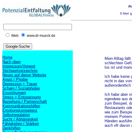
Pr
E-Mail:
k
Web
www.dr-mueck.de
Home
Mein Alltag fäll
Nach oben
schlechten Gefü
Impressum/Vorwort
los ist und manc
Stichwortverzeichnis
Neues auf dieser Website
Ich habe keine g
Angst / Phobie
nicht in das von
Depression + Trauer
außerordentlich 
Scham / Sozialphobie
Essstörungen
Ich habe aber v
Stress + Entspannung
irgendwie aus d
Beziehung / Partnerschaft
zum Beispiel, d
Kommunikationshilfen
Restaurants ode
Emotionskompetenz
wie zum Beispie
Selbstregulation
meinem Portemon
Sucht / Abhängigkeit
Händen ausführe
Fähigkeiten / Stärken
auch oft davon 
Denkhilfen