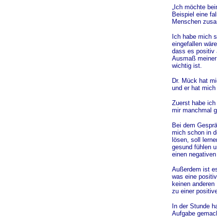
„Ich möchte be
Beispiel eine f
Menschen zusa
Ich habe mich s
eingefallen wäre
dass es positiv
Ausmaß meiner P
wichtig ist.
Dr. Mück hat mi
und er hat mich 
Zuerst habe ich
mir manchmal ge
Bei dem Gespräch
mich schon in d
lösen, soll lern
gesund fühlen u
einen negativen
Außerdem ist es 
was eine positi
keinen anderen 
zu einer positi
In der Stunde ha
Aufgabe gemach