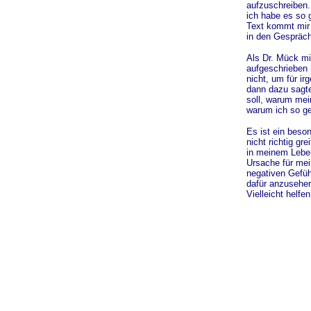
aufzuschreiben.
ich habe es so 
Text kommt mir 
in den Gespräc
Als Dr. Mück mi
aufgeschrieben 
nicht, um für i
dann dazu sagte
soll, warum mein
warum ich so ge
Es ist ein beso
nicht richtig gr
in meinem Leben
Ursache für mei
negativen Gefüh
dafür anzusehen
Vielleicht helf