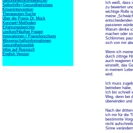
Gesundheitskompetenzen
Ich weiß, dass 
Selbsthilfe+Gesundheitstipps
zu bewerten und
Krisenintervention
wichtige Rolle s
Therapeuten-Suche
meine „Schwäche
Über die Praxis Dr. Mück
entscheidenden 
Konzept+Methoden
passieren würde
Erfahrungsberichte
Warum denke ich
Lexikon/Häufige Fragen
machen oder si
Innovationen / Praxisforschung
S
chlimmes pass
Wissenschaftsinformationen
sich von mir ab
Gesundheitspolitik
Infos auf Russisch
Wenn ich meinen
English Version
durch zittrige H
auch reagieren 
einstellt, das G
in meinem Leben
wird.
Ich muss zugebe
betrieben habe, 
Ich bin schnell
Weg, denn bei d
überwinden und
Nach der dritte
ich mir für die 
bestimmte Vorga
nicht aufschrei
Sinne veränder