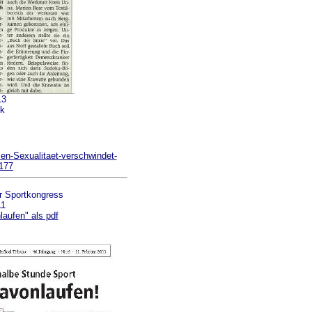
13
lk
en-Sexualitaet-verschwindet-
177
r Sportkongress
11
aufen" als pdf