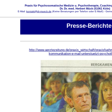
Praxis für Psychosomatische Medizin u. Psychotherapie, Coaching
Dr. Dr. med. Herbert Mück (51061 Köln)
E-Mail:
kontakt@dr-mueck.de
(Keine Beratungen per Telefon oder E-Mail!) - Gerne
Presse-Berichte
http://www.aerztezeitung.de/praxis_wirtschaft/praxisfuehr
kommunikation-e-mail-unterstuetzt-psychot