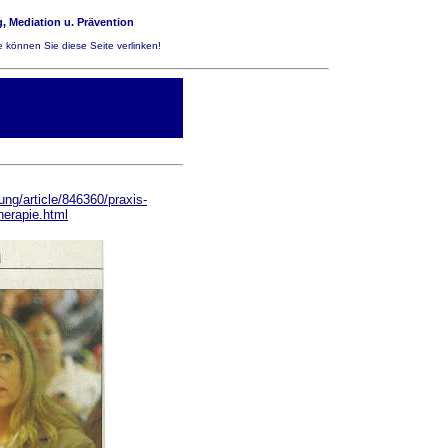
, Mediation u. Prävention
 können Sie diese Seite verlinken!
ung/article/846360/praxis-
herapie.html