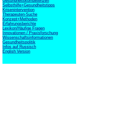
Gesundheitskompetenzen
Selbsthilfe+Gesundheitstipps
Krisenintervention
Therapeuten-Suche
Konzept+Methoden
Erfahrungsberichte
Lexikon/Häufige Fragen
Innovationen / Praxisforschung
Wissenschaftsinformationen
Gesundheitspolitik
Infos auf Russisch
English Version