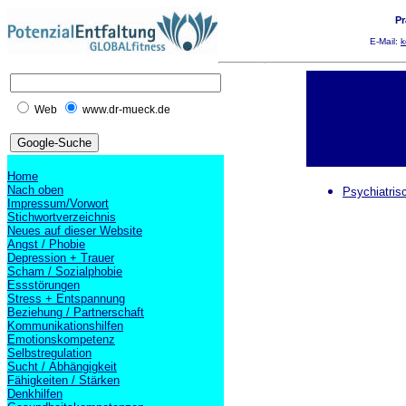
Pr
E-Mail:
k
Web
www.dr-mueck.de
Home
Nach oben
Psychiatris
Impressum/Vorwort
Stichwortverzeichnis
Neues auf dieser Website
Angst / Phobie
Depression + Trauer
Scham / Sozialphobie
Essstörungen
Stress + Entspannung
Beziehung / Partnerschaft
Kommunikationshilfen
Emotionskompetenz
Selbstregulation
Sucht / Abhängigkeit
Fähigkeiten / Stärken
Denkhilfen