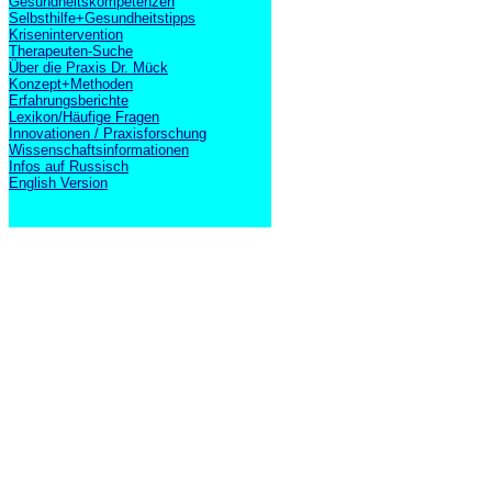
Gesundheitskompetenzen
Selbsthilfe+Gesundheitstipps
Krisenintervention
Therapeuten-Suche
Über die Praxis Dr. Mück
Konzept+Methoden
Erfahrungsberichte
Lexikon/Häufige Fragen
Innovationen / Praxisforschung
Wissenschaftsinformationen
Infos auf Russisch
English Version