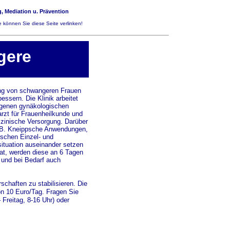
, Mediation u. Prävention
 können Sie diese Seite verlinken!
gere
lung von schwangeren Frauen
essern. Die Klinik arbeitet
eigenen gynäkologischen
zt für Frauenheilkunde und
izinische Versorgung. Darüber
z.B. Kneippsche Anwendungen,
schen Einzel- und
ituation auseinander setzen
hat, werden diese an 6 Tagen
 und bei Bedarf auch
chaften zu stabilisieren. Die
n 10 Euro/Tag. Fragen Sie
Freitag, 8-16 Uhr) oder