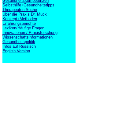
Gesundheitskompetenzen
Selbsthilfe+Gesundheitstipps
Therapeuten-Suche
Über die Praxis Dr. Mück
Konzept+Methoden
Erfahrungsberichte
Lexikon/Häufige Fragen
Innovationen / Praxisforschung
Wissenschaftsinformationen
Gesundheitspolitik
Infos auf Russisch
English Version