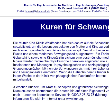
Praxis für Psychosomatische Medizin u. Psychotherapie, Coaching
Dr. Dr. med. Herbert Mück (51061 Köln)
E-Mail:
kontakt@dr-mueck.de
(Keine Beratungen per Telefon oder E-Mail!) - Gerne
Kuren für Schwan
Die Mutter-Kind-Klinik Waldfrieden hat sich darum auf die Behand
spezialisiert, um die Lebensperspektive von Mutter und Kind zu verb
nach einem ganzheitlichen Behandlungskonzept. Sie ist mit einer 
Praxis und einem modernen Bewegungsbad ausgestattet. Ein Fachar
Geburtshilfe sowie eine Kinderärztin sichern eine bestmögliche med
hinaus werden zahlreiche physikalische Therapien angeboten wie 
Inhalationen und Massagen. In psychologischen und sozialpädagogi
Gruppengesprächen können die Schwangeren sich mit ihrer Lebenss
und Lösungsansätze erarbeiten. Wenn die Patientin bereits Kinder 
in der Woche in der Klinik von pädagogischen Fachkräften betreut –
mitbehandelt.
3 Wochen Auszeit, um Kraft zu schöpfen und gefährdete Schwangers
Krankenkassen übernehmen die Kosten bis auf einen Eigenanteil vo
nach – unter der kostenlosen Service-Nr. 0800/2 23 23 73 (Montag – 
informieren Sie sich im Internet unter
www.kur.org
.