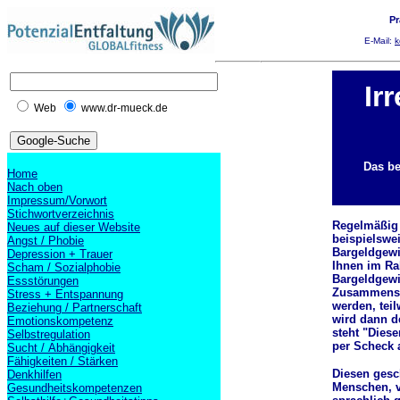
Pr
E-Mail:
k
Ir
Web
www.dr-mueck.de
Das be
Home
Nach oben
Impressum/Vorwort
Stichwortverzeichnis
Regelmäßig e
Neues auf dieser Website
beispielswei
Angst / Phobie
Bargeldgewin
Depression + Trauer
Ihnen im Ra
Scham / Sozialphobie
Bargeldgewin
Essstörungen
Zusammenste
Stress + Entspannung
werden, teil
Beziehung / Partnerschaft
wird dann de
Emotionskompetenz
steht "Diese
Selbstregulation
per Scheck 
Sucht / Abhängigkeit
Fähigkeiten / Stärken
Diesen gesc
Denkhilfen
Menschen, v
Gesundheitskompetenzen