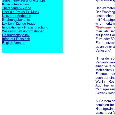
sprachlich g
Selbsthilfe+Gesundheitstipps
Krisenintervention
Therapeuten-Suche
Der Werbetex
Über die Praxis Dr. Mück
Der Empfänge
Konzept+Methoden
beschrieben 
Erfahrungsberichte
mit "Hauptge
Lexikon/Häufige Fragen
wird, merkt m
Innovationen / Praxisforschung
"
Gewinner
" 
Wissenschaftsinformationen
man "als Bar
Gesundheitspolitik
auf jeden Fal
Infos auf Russisch
Euro oder 50 
English Version
Euro. Letzter
es an einer a
Verlosung".
Hinter der s
Verkaufsvera
einer Seite b
Mahlzeiten!) 
Eindruck, da
auch auf eine
Wohl im Resta
Auch hier wir
"Mittagessen
Getränk koste
Außerdem sol
nominiert für
Hauptgewinn 
braucht der V