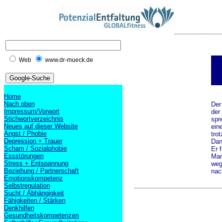
Web
www.dr-mueck.de
Home
Nach oben
Der
Impressum/Vorwort
der
Stichwortverzeichnis
spr
Neues auf dieser Website
ein
Angst / Phobie
tro
Depression + Trauer
Dan
Scham / Sozialphobie
Er 
Essstörungen
Man
Stress + Entspannung
weg
Beziehung / Partnerschaft
nac
Emotionskompetenz
Selbstregulation
Sucht / Abhängigkeit
Fähigkeiten / Stärken
Denkhilfen
Gesundheitskompetenzen