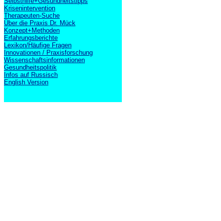
Selbsthilfe+Gesundheitstipps
Krisenintervention
Therapeuten-Suche
Über die Praxis Dr. Mück
Konzept+Methoden
Erfahrungsberichte
Lexikon/Häufige Fragen
Innovationen / Praxisforschung
Wissenschaftsinformationen
Gesundheitspolitik
Infos auf Russisch
English Version