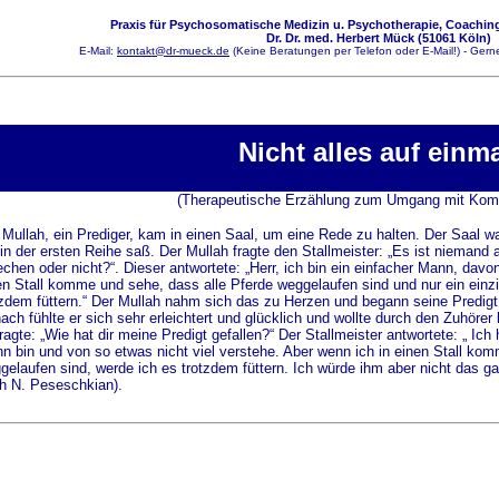
Praxis für Psychosomatische Medizin u. Psychotherapie, Coaching
Dr. Dr. med. Herbert Mück (51061 Köln)
E-Mail:
kontakt@dr-mueck.de
(Keine Beratungen per Telefon oder E-Mail!) - Gerne
Nicht alles auf einm
(Therapeutische Erzählung zum Umgang mit Kom
 Mullah, ein Prediger, kam in einen Saal, um eine Rede zu halten.
Der Saal wa
 in der ersten Reihe saß. Der Mullah fragte den Stallmeister: „Es ist niemand 
echen oder nicht?“. Dieser antwortete: „Herr, ich bin ein einfacher Mann, davo
en Stall komme und sehe, dass alle Pferde weggelaufen sind und nur ein einzi
tzdem füttern.“ Der Mullah nahm sich das zu Herzen und begann seine Predigt
ach fühlte er sich sehr erleichtert und glücklich und wollte durch den Zuhörer
fragte: „Wie hat dir meine Predigt gefallen?“ Der Stallmeister antwortete: „ Ich
n bin und von so etwas nicht viel verstehe. Aber wenn ich in einen Stall ko
gelaufen sind, werde ich es trotzdem füttern. Ich würde ihm aber nicht das g
h N. Peseschkian).