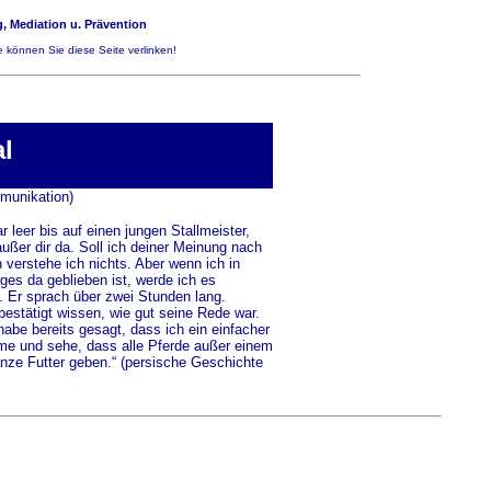
, Mediation u. Prävention
 können Sie diese Seite verlinken!
al
munikation)
r leer bis auf einen jungen Stallmeister,
außer dir da. Soll ich deiner Meinung nach
n verstehe ich nichts. Aber wenn ich in
ges da geblieben ist, werde ich es
. Er sprach über zwei Stunden lang.
 bestätigt wissen, wie gut seine Rede war.
 habe bereits gesagt, dass ich ein einfacher
mme und sehe, dass alle Pferde außer einem
anze Futter geben.“ (persische Geschichte