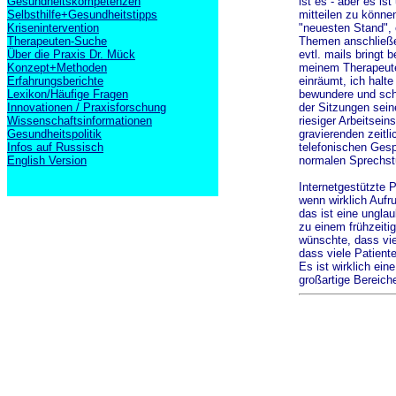
Gesundheitskompetenzen
ist es - aber es i
Selbsthilfe+Gesundheitstipps
mitteilen zu könne
Krisenintervention
"neuesten Stand", e
Therapeuten-Suche
Themen anschließe
Über die Praxis Dr. Mück
evtl. mails bringt 
Konzept+Methoden
meinem Therapeuten
Erfahrungsberichte
einräumt, ich halte
Lexikon/Häufige Fragen
bewundere und sch
Innovationen / Praxisforschung
der Sitzungen seine
Wissenschaftsinformationen
riesiger Arbeitsein
Gesundheitspolitik
gravierenden zeitl
Infos auf Russisch
telefonischen Ges
English Version
normalen Sprechst
Internetgestützte 
wenn wirklich Aufr
das ist eine ungla
zu einem frühzeiti
wünschte, dass vie
dass viele Patiente
Es ist wirklich ei
großartige Bereich