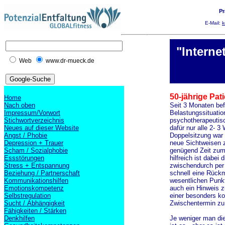
Pr
E-Mail:
k
"Interne
Web
www.dr-mueck.de
50-jährige Pat
Home
Nach oben
Seit 3 Monaten bef
Impressum/Vorwort
Belastungssituatio
Stichwortverzeichnis
psychotherapeutis
Neues auf dieser Website
dafür nur alle 2- 3
Angst / Phobie
Doppelsitzung war
Depression + Trauer
neue Sichtweisen 
Scham / Sozialphobie
genügend Zeit zum
Essstörungen
hilfreich ist dabei
Stress + Entspannung
zwischendurch per
Beziehung / Partnerschaft
schnell eine Rückm
Kommunikationshilfen
wesentlichen Punkt
Emotionskompetenz
auch ein Hinweis zu
Selbstregulation
einer besonders kom
Sucht / Abhängigkeit
Zwischentermin zu
Fähigkeiten / Stärken
Denkhilfen
Je weniger man die