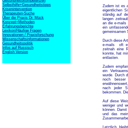
Gesundheitskompetenzen
Selbsthilfe+Gesundheitstipps
Zudem ist es a
Krisenintervention
eigentlichen S
Therapeuten-Suche
ständig auf d
Über die Praxis Dr. Mück
langen zeitrau
Konzept+Methoden
an die e-mails
Erfahrungsberichte
ein umfassende
Lexikon/Häufige Fragen
gemeinsamen Si
Innovationen / Praxisforschung
Wissenschaftsinformationen
Durch diese Ar
Gesundheitspolitik
e-mails oft e
Infos auf Russisch
zeitnah eine
English Version
konnte, hat mi
entlasten.
Zudem empfand 
ein Vertrauen
wurde. Durch 
noch besser
erwähnenswert,
nach jeder S
bekommen. Dies
Auf diese Weis
weniger und w
können. Damit 
und das meine
Zusammenarbeit
Letztlich ble