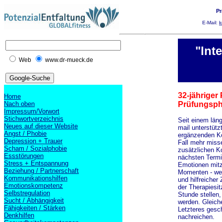
Pr
E-Mail:
k
"Int
Web
www.dr-mueck.de
32-jähriger
Home
Nach oben
Prüfungsph
Impressum/Vorwort
Stichwortverzeichnis
Seit einem län
Neues auf dieser Website
mail unterstütz
Angst / Phobie
ergänzenden Ko
Depression + Trauer
Fall mehr miss
Scham / Sozialphobie
zusätzlichen K
Essstörungen
nächsten Termi
Stress + Entspannung
Emotionen mitz
Beziehung / Partnerschaft
Momenten - wen
Kommunikationshilfen
und hilfreicher
Emotionskompetenz
der Therapiesi
Selbstregulation
Stunde stellen
Sucht / Abhängigkeit
werden. Gleiche
Fähigkeiten / Stärken
Letzteres gesc
Denkhilfen
nachreichen.