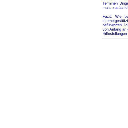
Terminen Dinge
mails zusätzli
Fazit:
Wie ber
internetgestüt
befürworten. I
von Anfang an 
Hilfestellungen