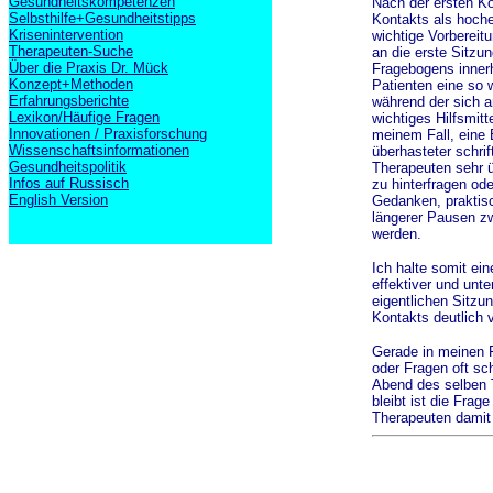
Gesundheitskompetenzen
Nach der ersten Ko
Selbsthilfe+Gesundheitstipps
Kontakts als hoche
Krisenintervention
wichtige Vorbereit
Therapeuten-Suche
an die erste Sitzun
Über die Praxis Dr. Mück
Fragebogens innerh
Konzept+Methoden
Patienten eine so 
Erfahrungsberichte
während der sich a
Lexikon/Häufige Fragen
wichtiges Hilfsmit
Innovationen / Praxisforschung
meinem Fall, eine 
Wissenschaftsinformationen
überhasteter schri
Gesundheitspolitik
Therapeuten sehr üb
Infos auf Russisch
zu hinterfragen od
English Version
Gedanken, praktisc
längerer Pausen zw
werden.
Ich halte somit ein
effektiver und unt
eigentlichen Sitz
Kontakts deutlich v
Gerade in meinen F
oder Fragen oft s
Abend des selben 
bleibt ist die Fra
Therapeuten damit