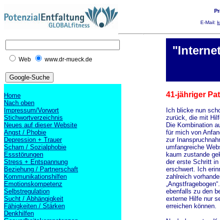
Pr
E-Mail:
k
"Interne
Web
www.dr-mueck.de
41-jähriger Pa
Home
Nach oben
Impressum/Vorwort
Ich blicke nun sch
Stichwortverzeichnis
zurück, die mit Hil
Neues auf dieser Website
Die Kombination a
Angst / Phobie
für mich von Anfan
Depression + Trauer
zur Inanspruchnah
Scham / Sozialphobie
umfangreiche Webs
Essstörungen
kaum zustande gek
Stress + Entspannung
der erste Schritt i
Beziehung / Partnerschaft
erschwert. Ich eri
Kommunikationshilfen
zahlreich vorhande
Emotionskompetenz
„Angstfragebogen“. 
Selbstregulation
ebenfalls zu den b
Sucht / Abhängigkeit
externe Hilfe nur 
Fähigkeiten / Stärken
erreichen können.
Denkhilfen