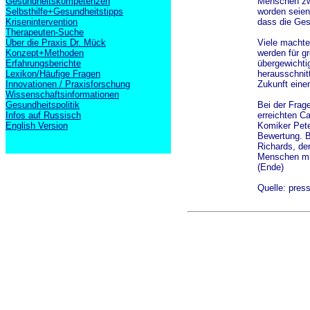
Gesundheitskompetenzen
Menschen zwe
Selbsthilfe+Gesundheitstipps
worden seien
Krisenintervention
dass die Ges
Therapeuten-Suche
Über die Praxis Dr. Mück
Viele machte
Konzept+Methoden
werden für gr
Erfahrungsberichte
übergewichti
Lexikon/Häufige Fragen
herausschnitt
Innovationen / Praxisforschung
Zukunft einen
Wissenschaftsinformationen
Gesundheitspolitik
Bei der Frag
Infos auf Russisch
erreichten C
English Version
Komiker Pete
Bewertung. B
Richards, der
Menschen mit
(Ende)
Quelle: pres