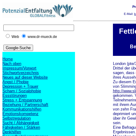
Pr
E-Mail:
k
Fett
Web
www.dr-mueck.de
Be
Home
Nach oben
London (pte/
Impressum/Vorwort
Drittel der ü
Stichwortverzeichnis
sagen, dass 
Neues auf dieser Website
ihres Aussehe
Angst / Phobie
Zu diesem Er
Depression + Trauer
von Slimmin
Scham / Sozialphobie
http://www.s
Essstörungen
gekommen. V
Stress + Entspannung
Teilnehmerin
Beziehung / Partnerschaft
mit ihrem Au
Kommunikationshilfen
von zehn Fra
Emotionskompetenz
deprimiert u
Selbstregulation
über ihr Gew
Sucht / Abhängigkeit
sein.
Fähigkeiten / Stärken
Eine Befragu
Denkhilfen
Ergebnissen.