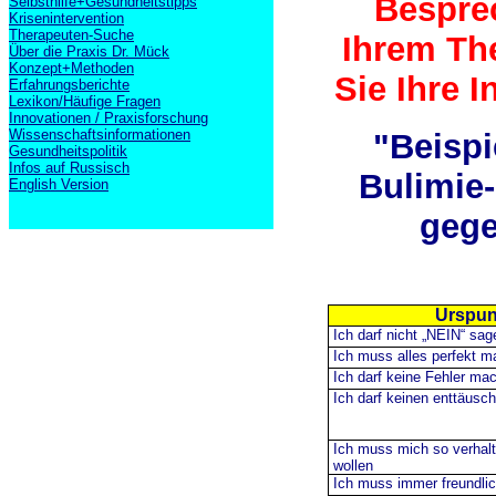
Bespre
Selbsthilfe+Gesundheitstipps
Krisenintervention
Therapeuten-Suche
Ihrem Th
Über die Praxis Dr. Mück
Konzept+Methoden
Sie Ihre I
Erfahrungsberichte
Lexikon/Häufige Fragen
Innovationen / Praxisforschung
Wissenschaftsinformationen
"Beispi
Gesundheitspolitik
Infos auf Russisch
Bulimie-
English Version
gege
Urspun
Ich darf nicht „NEIN“ sag
Ich muss alles perfekt 
Ich darf keine Fehler ma
Ich darf keinen enttäusc
Ich muss mich so verhalt
wollen
Ich muss immer freundlic