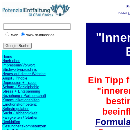
Pr
E-Mail:
k
"Inne
Web
www.dr-mueck.de
Home
Nach oben
Impressum/Vorwort
Stichwortverzeichnis
Neues auf dieser Website
Ein Tipp f
Angst / Phobie
Depression + Trauer
Scham / Sozialphobie
"innere
Stress + Entspannung
Beziehung / Partnerschaft
besti
Kommunikationshilfen
Emotionskompetenz
Selbstregulation
beeinf
Sucht / Abhängigkeit
Fähigkeiten / Stärken
Formular
Denkhilfen
Gesundheitskompetenzen