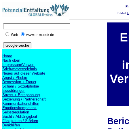
Pr
E-Mail:
k
E
Web
www.dr-mueck.de
Home
Nach oben
i
Impressum/Vorwort
Stichwortverzeichnis
Neues auf dieser Website
Ver
Angst / Phobie
Depression + Trauer
Scham / Sozialphobie
Essstörungen
Stress + Entspannung
Beziehung / Partnerschaft
Kommunikationshilfen
Emotionskompetenz
Selbstregulation
Sucht / Abhängigkeit
Beric
Fähigkeiten / Stärken
Denkhilfen