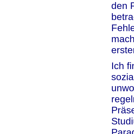
den 
betra
Fehle
mach
erste
Ich f
sozia
unwoh
regel
Präs
Stud
Parad