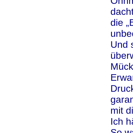
Ohnma
dach
die „
unbed
Und s
überw
Mück 
Erwar
Druck
garan
mit d
Ich h
So wa