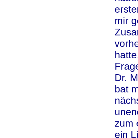
erste
mir 
Zusa
vorhe
hatte
Frag
Dr. M
bat m
nächs
unend
zum e
ein L