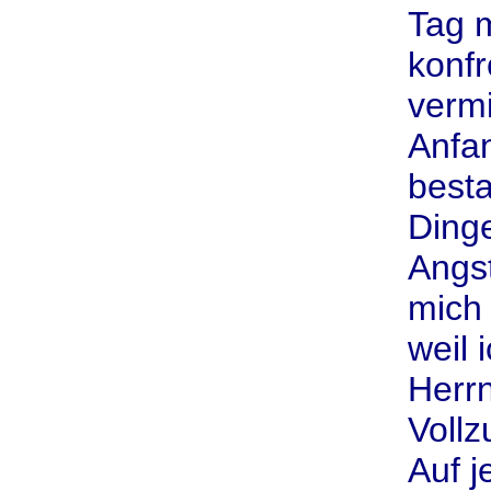
Tag m
konfr
verm
Anfan
best
Dinge
Angst
mich
weil 
Herr
Voll
Auf j