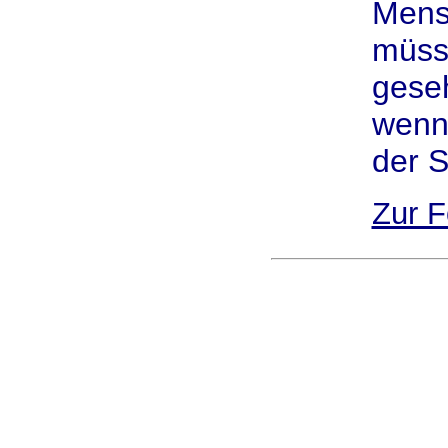
Mens
müss
geseh
wenn 
der S
Zur F