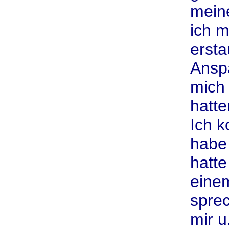
mein
ich m
ersta
Ansp
mich 
hatte
Ich k
habe 
hatte
eine
sprec
mir u