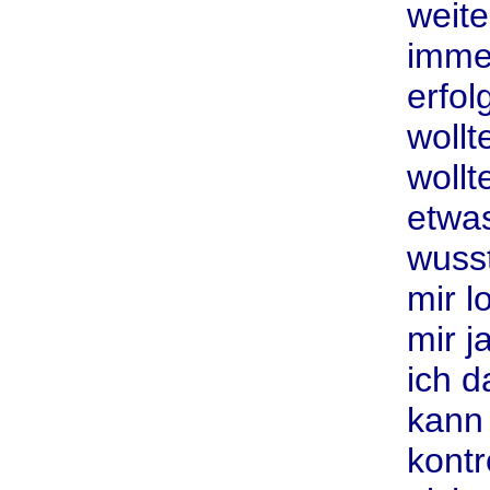
weite
immer
erfol
wollt
wollt
etwas
wusst
mir l
mir ja
ich d
kann 
kontr