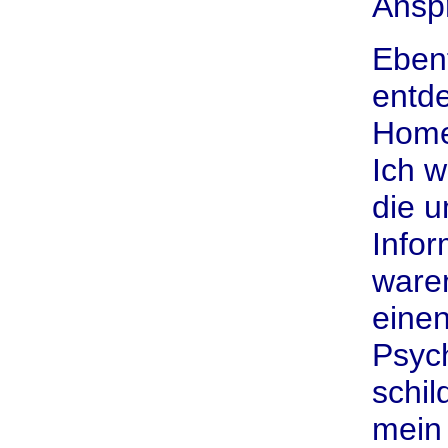
Ansp
Ebenf
entde
Home
Ich w
die 
Infor
waren
einen
Psyc
schil
mein