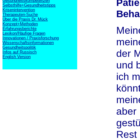
Patie
Gesundheitskompetenzen
Selbsthilfe+Gesundheitstipps
Krisenintervention
Beha
Therapeuten-Suche
Über die Praxis Dr. Mück
Konzept+Methoden
Meine
Erfahrungsberichte
Lexikon/Häufige Fragen
Innovationen / Praxisforschung
meine
Wissenschaftsinformationen
Gesundheitspolitik
der M
Infos auf Russisch
English Version
und b
ich m
könnt
meine
aber 
gestü
Rest