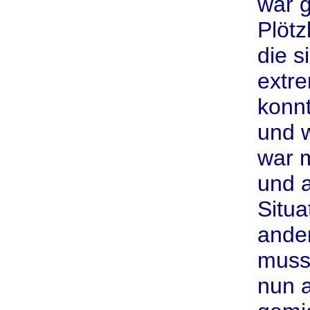
war g
Plötz
die s
extre
konn
und w
war m
und 
Situa
ande
musst
nun a