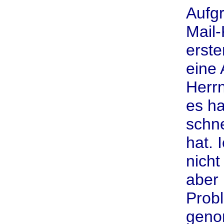
Aufg
Mail-
erste
eine 
Herr
es ha
schne
hat. 
nicht
aber 
Probl
geno