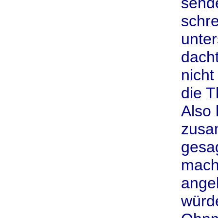
send
schre
unter
dacht
nicht
die 
Also 
zusa
gesag
mache
ange
würde