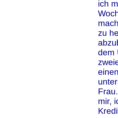
ich m
Woch
mach
zu h
abzu
dem U
zweie
einen
unter
Frau.
mir, 
Kredi