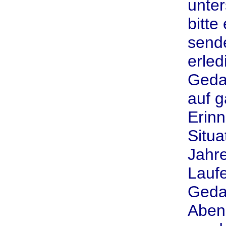
unter
bitte
sende
erled
Geda
auf g
Erinn
Situa
Jahr
Lauf
Geda
Aben