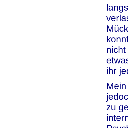
langs
verla
Mück
konnt
nicht
etwa
ihr j
Mein
jedo
zu ge
inter