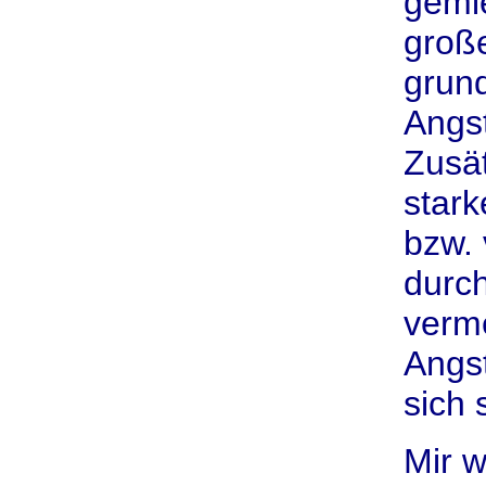
gemi
große
grund
Angst
Zusät
stark
bzw. 
durc
verm
Angst
sich 
Mir w