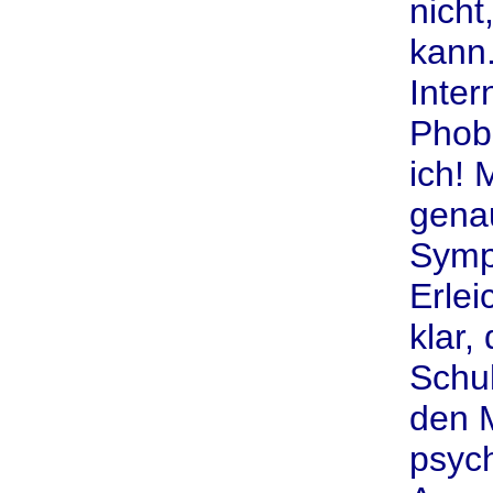
nicht
kann.
Inter
Phob
ich! 
gena
Sympt
Erlei
klar,
Schul
den M
psych