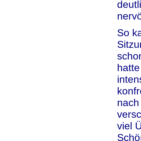
deutl
nerv
So ka
Sitzu
schon
hatte
inten
konfr
nach
vers
viel
Schön