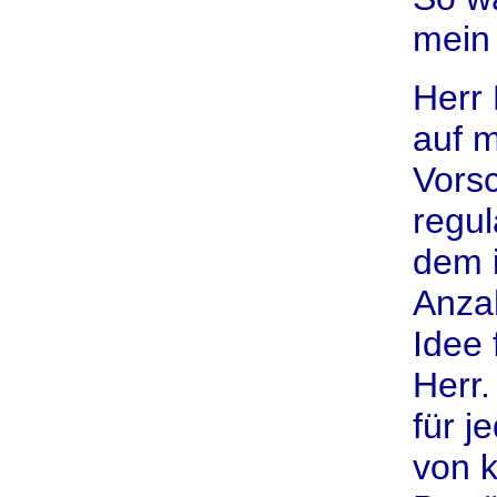
mein 
Herr 
auf m
Vorsc
regul
dem i
Anza
Idee 
Herr.
für j
von 