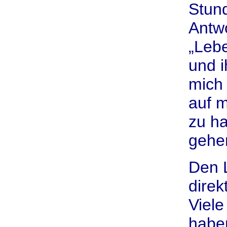
Stund
Antwo
„Leb
und i
mich 
auf m
zu h
gehe
Den L
direk
Viele
habe