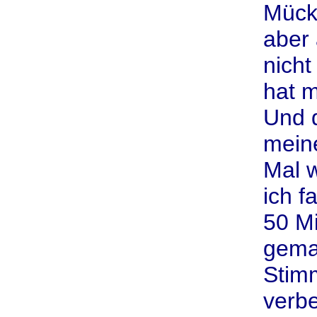
Mück,
aber 
nicht
hat m
Und d
mein
Mal w
ich f
50 M
gema
Stim
verb