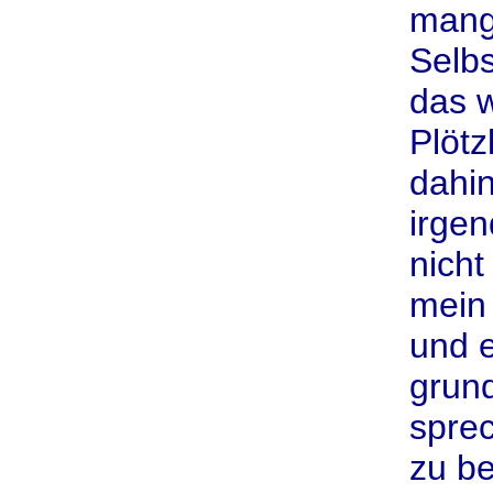
mang
Selbs
das w
Plötz
dahin
irgen
nicht
mein
und e
grund
spre
zu be