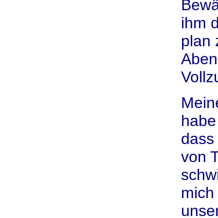
Bewä
ihm 
plan
Abend
Voll
Mein
habe 
dass
von 
schwi
mich 
unser