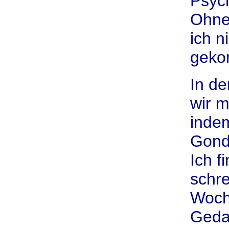
Psych
Ohne 
ich n
geko
In de
wir 
inde
Gond
Ich 
schre
Woch
Geda