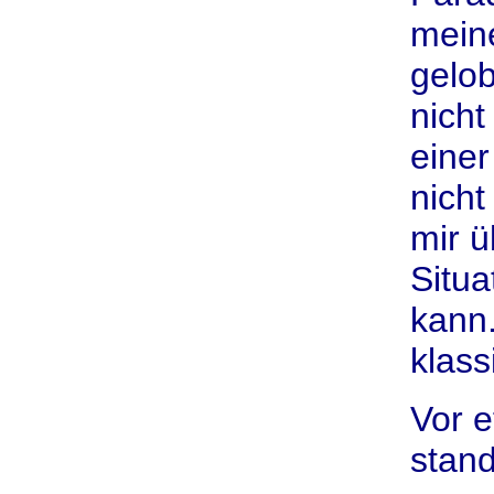
meine
gelob
nich
einer
nicht
mir ü
Situa
kann.
klass
Vor e
stand