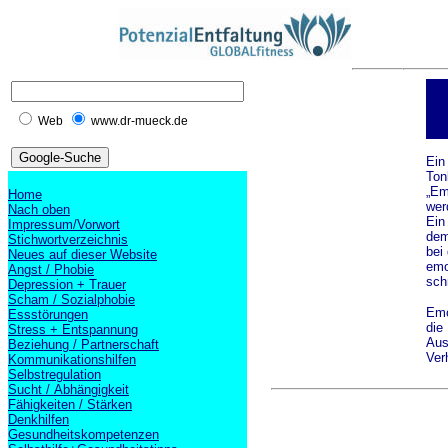
Web
www.dr-mueck.de
Ein
Ton
„Em
Home
wer
Nach oben
Ein
Impressum/Vorwort
dem
Stichwortverzeichnis
bei
Neues auf dieser Website
emo
Angst / Phobie
sch
Depression + Trauer
Scham / Sozialphobie
Emo
Essstörungen
die
Stress + Entspannung
Aus
Beziehung / Partnerschaft
Ver
Kommunikationshilfen
Selbstregulation
Sucht / Abhängigkeit
Fähigkeiten / Stärken
Denkhilfen
Gesundheitskompetenzen