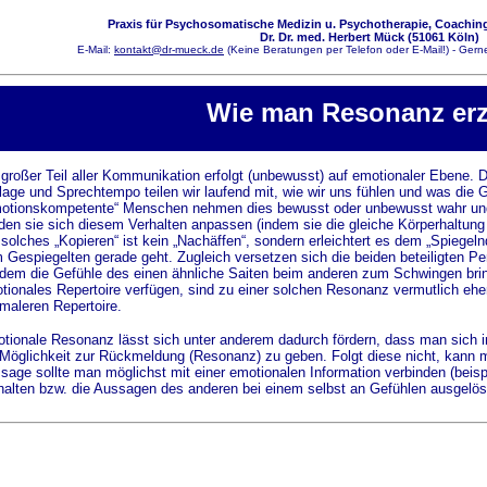
Praxis für Psychosomatische Medizin u. Psychotherapie, Coaching
Dr. Dr. med. Herbert Mück (51061 Köln)
E-Mail:
kontakt@dr-mueck.de
(Keine Beratungen per Telefon oder E-Mail!) - Gerne
Wie man Resonanz erzi
 großer Teil aller Kommunikation erfolgt (unbewusst) auf emotionaler Ebene. 
lage und Sprechtempo teilen wir laufend mit, wie wir uns fühlen und was die
otionskompetente“ Menschen nehmen dies bewusst oder unbewusst wahr und
den sie sich diesem Verhalten anpassen (indem sie die gleiche Körperhaltung
 solches „Kopieren“ ist kein „Nachäffen“, sondern erleichtert es dem „Spiegel
 Gespiegelten gerade geht. Zugleich versetzen sich die beiden beteiligten P
 dem die Gefühle des einen ähnliche Saiten beim anderen zum Schwingen brin
tionales Repertoire verfügen, sind zu einer solchen Resonanz vermutlich ehe
maleren Repertoire.
tionale Resonanz lässt sich unter anderem dadurch fördern, dass man sich
 Möglichkeit zur Rückmeldung (Resonanz) zu geben. Folgt diese nicht, kann m
sage sollte man möglichst mit einer emotionalen Information verbinden (bei
halten bzw. die Aussagen des anderen bei einem selbst an Gefühlen ausgelös