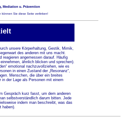
, Mediation u. Prävention
 können Sie diese Seite verlinken!
elt
Durch unsere Körperhaltung, Gestik, Mimik,
 Gegenwart des anderen mit uns macht.
 reagieren angemessen darauf. Häufig
 einnehmen, ähnlich blicken und sprechen).
nden“ emotional nachzuvollziehen, wie es
ersonen in einen Zustand der „Resonanz“,
gen. Menschen, die über ein breites
r in der Lage als Personen mit einem
 im Gespräch kurz fasst, um dem anderen
an selbstverständlich darum bitten. Jede
spielsweise indem man beschreibt, was das
t haben).