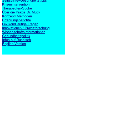
Selbsthilfe+Gesundheitstipps
Krisenintervention
Therapeuten-Suche
Über die Praxis Dr. Mück
Konzept+Methoden
Erfahrungsberichte
Lexikon/Häufige Fragen
Innovationen / Praxisforschung
Wissenschaftsinformationen
Gesundheitspolitik
Infos auf Russisch
English Version