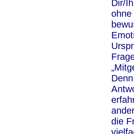
Dir/I
ohne 
bewus
Emot
Urspr
Frage
„Mitg
Denn 
Antwo
erfah
ander
die F
vielf