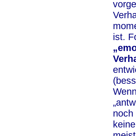
vorg
Verha
momen
ist. 
„emo
Verh
entwi
(bess
Wenn
„antw
noch 
keine
meist