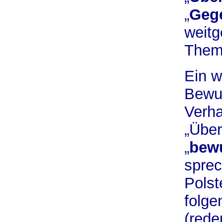
„
Geg
weitg
Them
Ein w
Bewu
Verh
„Über
„
bew
sprec
Polst
folge
(rede