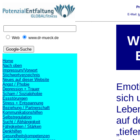
Pr
E-Mail:
k
W
Web
www.dr-mueck.de
Home
Nach oben
Impressum/Vorwort
Stichwortverzeichnis
Neues auf dieser Website
Emot
Angst / Phobie
Depression + Trauer
Scham / Sozialphobie
sich 
Essstörungen
Stress + Entspannung
Leben
Beziehung / Partnerschaft
Kommunikationshilfen
Selbstregulation
auf d
Sucht / Abhängigkeit
Fähigkeiten / Stärken
„tief
Denkhilfen
Gesundheitskompetenzen