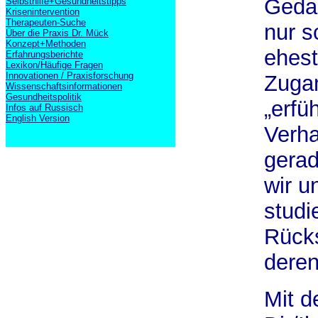
Gedan
Selbsthilfe+Gesundheitstipps
Krisenintervention
Therapeuten-Suche
nur s
Über die Praxis Dr. Mück
Konzept+Methoden
ehest
Erfahrungsberichte
Lexikon/Häufige Fragen
Innovationen / Praxisforschung
Zugan
Wissenschaftsinformationen
Gesundheitspolitik
„erfü
Infos auf Russisch
English Version
Verha
gerad
wir u
studi
Rücks
deren
Mit d