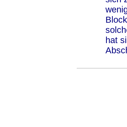
weni
Block
solch
hat s
Absch