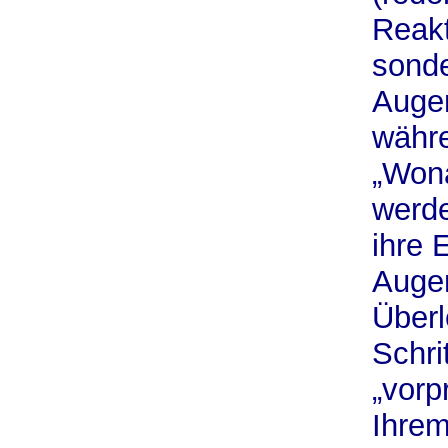
Reakt
sonde
Augen
währe
„Wona
werde
ihre 
Augen
Überl
Schri
„vorp
Ihrem