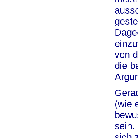
aussc
geste
Dageg
einzu
von d
die b
Argu
Gerad
(wie 
bewus
sein.
sich 