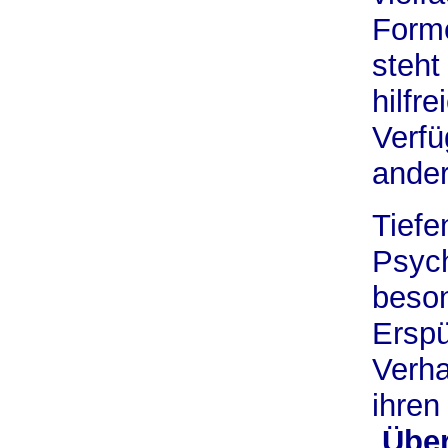
Form
steht
hilfr
Verfü
ander
Tiefe
Psych
beson
Erspü
Verha
ihren
„
Übe