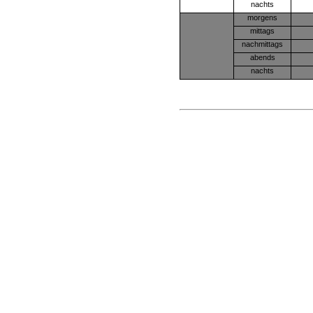
nachts
morgens
mittags
nachmittags
abends
nachts