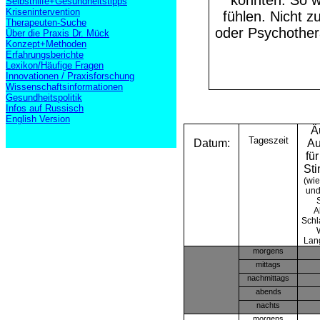
konnten. So w
Selbsthilfe+Gesundheitstipps
Krisenintervention
fühlen. Nicht z
Therapeuten-Suche
oder Psychother
Über die Praxis Dr. Mück
Konzept+Methoden
Erfahrungsberichte
Lexikon/Häufige Fragen
Innovationen / Praxisforschung
Wissenschaftsinformationen
Gesundheitspolitik
Infos auf Russisch
English Version
Ä
Tageszeit
Datum:
Au
fü
St
(wie
und
S
A
Schl
W
Lan
morgens
mittags
nachmittags
abends
nachts
morgens