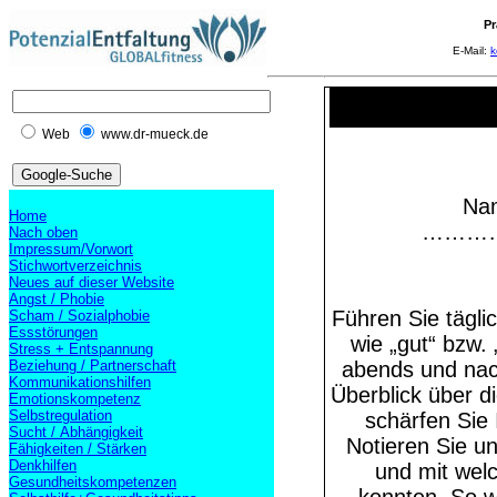
Pr
E-Mail:
k
Web
www.dr-mueck.de
Na
Home
……………
Nach oben
Impressum/Vorwort
Stichwortverzeichnis
Neues auf dieser Website
Angst / Phobie
Führen Sie tägli
Scham / Sozialphobie
Essstörungen
wie „gut“ bzw.
Stress + Entspannung
Beziehung / Partnerschaft
abends und nach
Kommunikationshilfen
Überblick über d
Emotionskompetenz
Selbstregulation
schärfen Sie
Sucht / Abhängigkeit
Notieren Sie un
Fähigkeiten / Stärken
Denkhilfen
und mit welc
Gesundheitskompetenzen