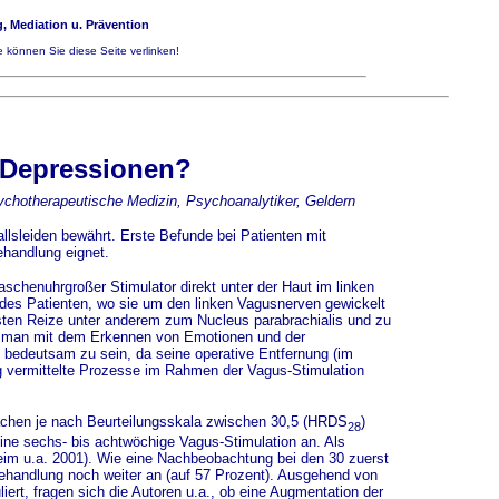
, Mediation u. Prävention
 können Sie diese Seite verlinken!
e Depressionen?
sychotherapeutische Medizin, Psychoanalytiker, Geldern
llsleiden bewährt. Erste Befunde bei Patienten mit
handlung eignet.
schenuhrgroßer Stimulator direkt unter der Haut im linken
 des Patienten, wo sie um den linken Vagusnerven gewickelt
sten Reize unter anderem zum Nucleus parabrachialis und zu
ie man mit dem Erkennen von Emotionen und der
bedeutsam zu sein, da seine operative Entfernung (im
rg vermittelte Prozesse im Rahmen der Vagus-Stimulation
rachen je nach Beurteilungsskala zwischen 30,5 (HRDS
)
28
eine sechs- bis achtwöchige Vagus-Stimulation an. Als
im u.a. 2001). Wie eine Nachbeobachtung bei den 30 zuerst
 Behandlung noch weiter an (auf 57 Prozent). Ausgehend von
ert, fragen sich die Autoren u.a., ob eine Augmentation der