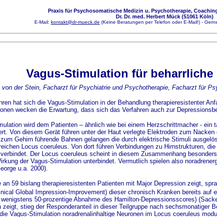
Praxis für Psychosomatische Medizin u. Psychotherapie, Coaching
Dr. Dr. med. Herbert Mück (51061 Köln)
E-Mail:
kontakt@dr-mueck.de
(Keine Beratungen per Telefon oder E-Mail!) - Gerne
Vagus-Stimulation für beharrlich
 von der Stein, Facharzt für Psychiatrie und Psychotherapie, Facharzt für P
ren hat sich die Vagus-Stimulation in der Behandlung therapieresistenter Anfa
onen wecken die Erwartung, dass sich das Verfahren auch zur Depressionsbe
ation wird dem Patienten – ähnlich wie bei einem Herzschrittmacher - ein ta
iert. Von diesem Gerät führen unter der Haut verlegte Elektroden zum Nacken
zum Gehirn führende Bahnen gelangen die durch elektrische Stimuli ausgelö
reichen Locus coeruleus. Von dort führen Verbindungen zu Hirnstrukturen, d
verbindet. Der Locus coeruleus scheint in diesem Zusammenhang besonders 
irkung der Vagus-Stimulation unterbindet. Vermutlich spielen also noradrene
George u.a. 2000).
 an 59 bislang therapieresistenten Patienten mit Major Depression zeigt, sp
inical Global Impression-Improvement) dieser chronisch Kranken bereits auf 
e wenigstens 50-prozentige Abnahme des Hamilton-Depressionsscores) (Sacke
n zeigt, stieg der Responderanteil in dieser Teilgruppe nach sechsmonatiger
ie Vagus-Stimulation noradrenalinhaltige Neuronen im Locus coeruleus moduli