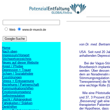
Web
www.dr-mueck.de
von Dr. med. Bertram
Home
Nach oben
USA. Seit rund 20 Jah
Impressum/Vorwort
anhaltenden Depressi
Stichwortverzeichnis
Neues auf dieser Website
Bei der Vagus-Stimul
Angst / Phobie
Brustbereich implant
Depression + Trauer
werden. Über dessen 
Scham / Sozialphobie
dem an Noradrenalin 
Essstörungen
Stimmungsregulation 
Stress + Entspannung
Tierexperiment) die W
Beziehung / Partnerschaft
eine wichtige Rolle (
Kommunikationshilfen
Emotionskompetenz
Wie eine Pilotstudie
Selbstregulation
und 37, 3 Prozent (Cl
Sucht / Abhängigkeit
„Besserung“ galt ein
Fähigkeiten / Stärken
therapierten Patiente
Denkhilfen
der Hypothese, dass d