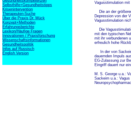
Gesundheitskompetenzen
Vagusstimulation mit 
Selbsthilfe+Gesundheitstipps
Krisenintervention
Die an der größeren P
Therapeuten-Suche
Depression von der V
Über die Praxis Dr. Mück
Vagusstimulation nich
Konzept+Methoden
Erfahrungsberichte
Die Vagusstimulation 
Lexikon/Häufige Fragen
mit den typischen Ne
Innovationen / Praxisforschung
mit ihr verbundenen
Wissenschaftsinformationen
erfreulich hohe Rückb
Gesundheitspolitik
Infos auf Russisch
In der von Sackeim u
English Version
dauernden Impuls ausg
EG-Zulassung zur Beh
Eingriff dauert nur e
M. S. George u.a.: Va
Sackeim u.a.: Vagus n
Neuropsychopharmaco