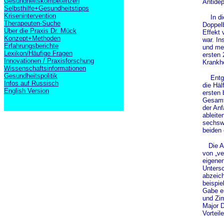
Gesundheitskompetenzen
Antidep
Selbsthilfe+Gesundheitstipps
Krisenintervention
In die
Therapeuten-Suche
Doppelb
Über die Praxis Dr. Mück
Effekt 
Konzept+Methoden
war. In
Erfahrungsberichte
und meh
Lexikon/Häufige Fragen
ersten 
Innovationen / Praxisforschung
Krankhe
Wissenschaftsinformationen
Gesundheitspolitik
Entgeg
Infos auf Russisch
die Häl
English Version
ersten
Gesamtu
der Anf
ableite
sechsw
beiden 
Die Au
von „ve
eigenen
Untersc
abzeich
beispie
Gabe e
und Zim
Major D
Vorteil