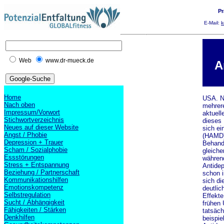
Pr
E-Mail:
k
Web
www.dr-mueck.de
A
Home
USA. N
Nach oben
mehrere
Impressum/Vorwort
aktuel
Stichwortverzeichnis
dieses
Neues auf dieser Website
sich ei
Angst / Phobie
(HAMD) 
Depression + Trauer
Behandl
Scham / Sozialphobie
gleich
Essstörungen
währen
Stress + Entspannung
Antidep
Beziehung / Partnerschaft
schon i
Kommunikationshilfen
sich d
Emotionskompetenz
deutlic
Selbstregulation
Effekte
Sucht / Abhängigkeit
frühen 
Fähigkeiten / Stärken
tatsäch
Denkhilfen
beispie