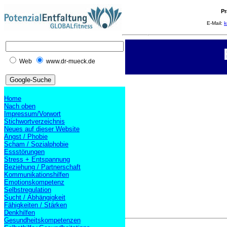
Pr
E-Mail:
k
Web
www.dr-mueck.de
Home
Nach oben
Impressum/Vorwort
Stichwortverzeichnis
Neues auf dieser Website
Angst / Phobie
Scham / Sozialphobie
Essstörungen
Stress + Entspannung
Beziehung / Partnerschaft
Kommunikationshilfen
Emotionskompetenz
Selbstregulation
Sucht / Abhängigkeit
Fähigkeiten / Stärken
Denkhilfen
Gesundheitskompetenzen