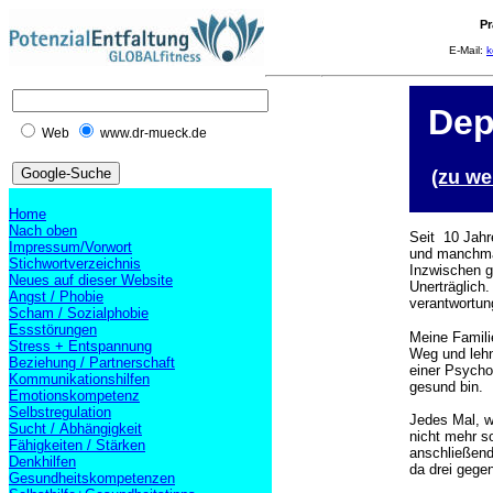
Pr
E-Mail:
k
Dep
Web
www.dr-mueck.de
(zu we
Home
Nach oben
S
eit 10 Jahr
Impressum/Vorwort
und manchmal
Stichwortverzeichnis
Inzwischen g
Neues auf dieser Website
Unerträglich.
Angst / Phobie
verantwortun
Scham / Sozialphobie
Essstörungen
Meine Famili
Stress + Entspannung
Weg und lehn
Beziehung / Partnerschaft
einer Psychos
Kommunikationshilfen
gesund bin.
Emotionskompetenz
Selbstregulation
Je
des Mal, w
Sucht / Abhängigkeit
nicht mehr so
Fähigkeiten / Stärken
anschließend
Denkhilfen
da drei gege
Gesundheitskompetenzen