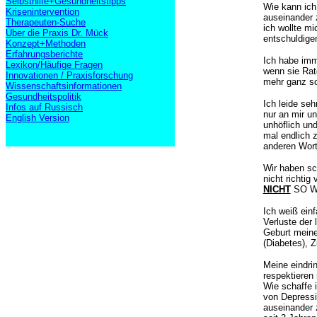
Selbsthilfe+Gesundheitstipps
Wie kann ich
Krisenintervention
auseinander 
Therapeuten-Suche
ich wollte mi
Über die Praxis Dr. Mück
entschuldige
Konzept+Methoden
Erfahrungsberichte
Ich habe imm
Lexikon/Häufige Fragen
wenn sie Rat
Innovationen / Praxisforschung
mehr ganz so
Wissenschaftsinformationen
Gesundheitspolitik
Ich leide seh
Infos auf Russisch
nur an mir u
English Version
unhöflich un
mal endlich 
anderen Wort
Wir haben sc
nicht richtig
NICHT
SO WI
Ich weiß einf
Verluste
der 
Geburt meine
(Diabetes), Z
Meine eindri
respektieren 
Wie schaffe
von Depress
auseinander z