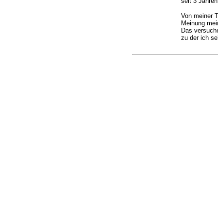
seit 3 Jahren
Von meiner T
Meinung
mei
Das versuche
zu der ich se