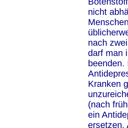
Botenstof
nicht abh
Menschen w
üblicherwe
nach zwei
darf man 
beenden. 
Antidepres
Kranken g
unzureiche
(nach früh
ein Antid
ersetzen.