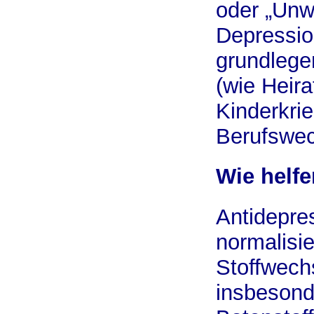
oder „Unwi
Depression
grundlege
(wie Heir
Kinderkri
Berufswec
Wie helfe
Antidepre
normalisie
Stoffwech
insbesond