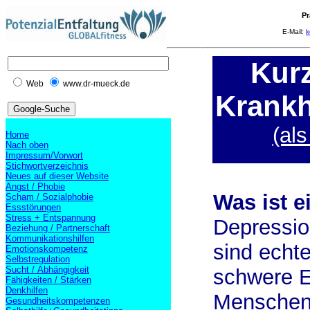
Pr
E-Mail:
k
Kur
Web
www.dr-mueck.de
Krankh
(al
Home
Nach oben
Impressum/Vorwort
Stichwortverzeichnis
Neues auf dieser Website
Angst / Phobie
Was ist 
Scham / Sozialphobie
Essstörungen
Stress + Entspannung
Depressio
Beziehung / Partnerschaft
Kommunikationshilfen
sind echte
Emotionskompetenz
Selbstregulation
Sucht / Abhängigkeit
schwere 
Fähigkeiten / Stärken
Denkhilfen
Menschen.
Gesundheitskompetenzen