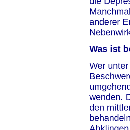
die Depre
Manchmal 
anderer E
Nebenwir
Was ist b
Wer unter
Beschwerde
umgehend 
wenden. D
den mittle
behandeln
Abklingen 