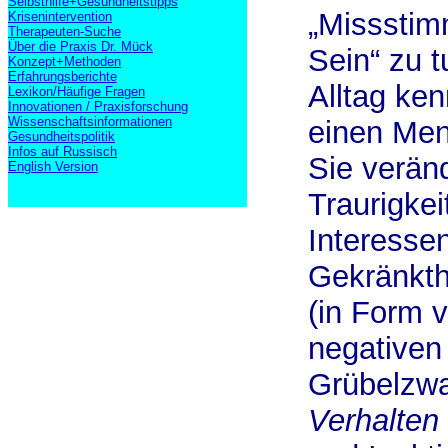
Selbsthilfe+Gesundheitstipps
„Missstim
Krisenintervention
Therapeuten-Suche
Über die Praxis Dr. Mück
Sein“ zu t
Konzept+Methoden
Erfahrungsberichte
Alltag ke
Lexikon/Häufige Fragen
Innovationen / Praxisforschung
Wissenschaftsinformationen
einen Mens
Gesundheitspolitik
Infos auf Russisch
Sie verän
English Version
Traurigkei
Interessen
Gekränkthe
(in Form 
negativen
Grübelzwa
Verhalten