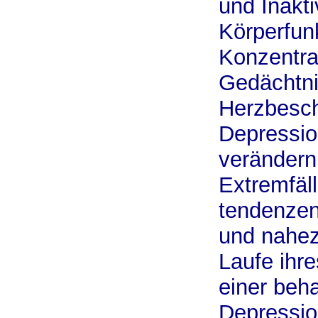
und Inakti
Körperfunk
Konzentra
Gedächtni
Herzbesch
Depressio
verändern
Extremfäl
tendenzen
und nahez
Laufe ihr
einer beh
Depressi