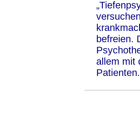
„Tiefenps
versuchen
krankmach
befreien. 
Psychother
allem mit
Patienten.