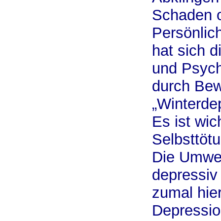
Schaden o
Persönlic
hat sich d
und Psych
durch Bew
„Winterdep
Es ist wic
Selbsttöt
Die Umwel
depressiv 
zumal hier
Depressio