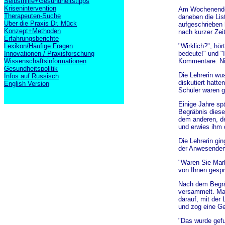
Selbsthilfe+Gesundheitstipps
Krisenintervention
Am Wochenende s
Therapeuten-Suche
daneben die Lis
Über die Praxis Dr. Mück
aufgeschrieben 
Konzept+Methoden
nach kurzer Zeit
Erfahrungsberichte
Lexikon/Häufige Fragen
"Wirklich?", hö
Innovationen / Praxisforschung
bedeute!" und "
Wissenschaftsinformationen
Kommentare. Ni
Gesundheitspolitik
Die Lehrerin wus
Infos auf Russisch
diskutiert hatte
English Version
Schüler waren g
Einige Jahre sp
Begräbnis dieses
dem anderen, de
und erwies ihm d
Die Lehrerin gin
der Anwesenden,
"Waren Sie Mark
von Ihnen gespr
Nach dem Begrä
versammelt. Mar
darauf, mit der 
und zog eine Ge
"Das wurde gefu