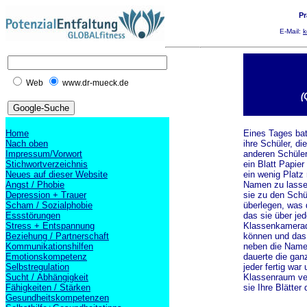
Pr
E-Mail:
k
Web
www.dr-mueck.de
(
Home
Eines Tages bat
Nach oben
ihre Schüler, di
Impressum/Vorwort
anderen Schüler
Stichwortverzeichnis
ein Blatt Papier
Neues auf dieser Website
ein wenig Platz
Angst / Phobie
Namen zu lasse
Depression + Trauer
sie zu den Schül
Scham / Sozialphobie
überlegen, was d
Essstörungen
das sie über jed
Stress + Entspannung
Klassenkamera
Beziehung / Partnerschaft
können und das 
Kommunikationshilfen
neben die Name
Emotionskompetenz
dauerte die gan
Selbstregulation
jeder fertig war
Sucht / Abhängigkeit
Klassenraum ve
Fähigkeiten / Stärken
sie Ihre Blätter 
Gesundheitskompetenzen