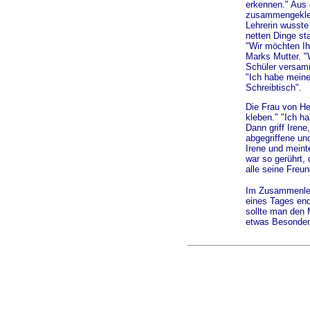
erkennen." Aus d
zusammengeklebt
Lehrerin wusste
netten Dinge st
"Wir möchten Ih
Marks Mutter. "
Schüler versamm
"Ich habe meine
Schreibtisch".
Die Frau von He
kleben." "Ich h
Dann griff Irene
abgegriffene und
Irene und meinte
war so gerührt,
alle seine Freu
Im Zusammenleb
eines Tages end
sollte man den 
etwas Besondere