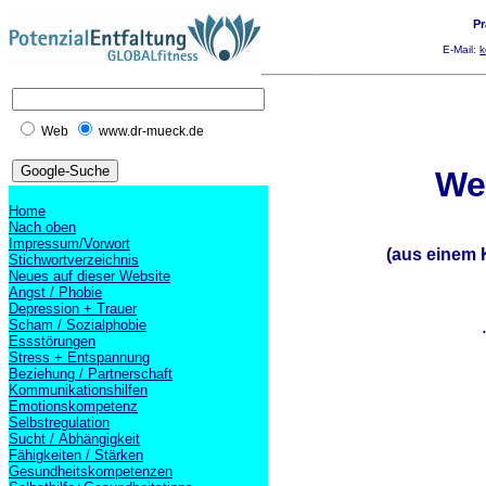
Pr
E-Mail:
k
Web
www.dr-mueck.de
Weg
Home
Nach oben
Impressum/Vorwort
(aus einem 
Stichwortverzeichnis
Neues auf dieser Website
Angst / Phobie
Depression + Trauer
Scham / Sozialphobie
Essstörungen
Stress + Entspannung
Beziehung / Partnerschaft
Kommunikationshilfen
Emotionskompetenz
Selbstregulation
Sucht / Abhängigkeit
Fähigkeiten / Stärken
Gesundheitskompetenzen