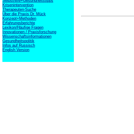
Selbsthilfe+Gesundheitstipps
Krisenintervention
Therapeuten-Suche
Über die Praxis Dr. Mück
Konzept+Methoden
Erfahrungsberichte
Lexikon/Häufige Fragen
Innovationen / Praxisforschung
Wissenschaftsinformationen
Gesundheitspolitik
Infos auf Russisch
English Version