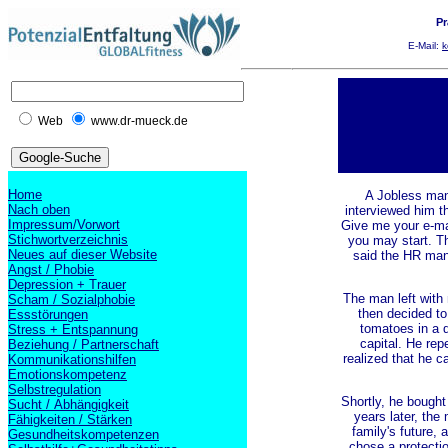
Pr
E-Mail:
k
Web
www.dr-mueck.de
Home
A Jobless man 
Nach oben
interviewed him t
Impressum/Vorwort
Give me your e-mail
Stichwortverzeichnis
you may start. Th
Neues auf dieser Website
said the HR mana
Angst / Phobie
Depression + Trauer
The man left with 
Scham / Sozialphobie
then decided to
Essstörungen
tomatoes in a d
Stress + Entspannung
capital. He re
Beziehung / Partnerschaft
realized that he c
Kommunikationshilfen
Emotionskompetenz
Selbstregulation
Shortly, he bought 
Sucht / Abhängigkeit
years later, the
Fähigkeiten / Stärken
family's future,
Gesundheitskompetenzen
chose a protecti