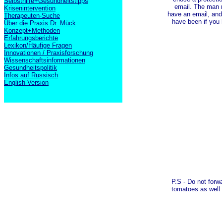
Selbsthilfe+Gesundheitstipps
email. The man r
Krisenintervention
have an email, and
Therapeuten-Suche
have been if you 
Über die Praxis Dr. Mück
Konzept+Methoden
Erfahrungsberichte
Lexikon/Häufige Fragen
Innovationen / Praxisforschung
Wissenschaftsinformationen
Gesundheitspolitik
Infos auf Russisch
English Version
P.S - Do not forw
tomatoes as wel