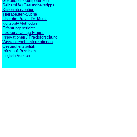
Gesundheitskompetenzen
Selbsthilfe+Gesundheitstipps
Krisenintervention
Therapeuten-Suche
Über die Praxis Dr. Mück
Konzept+Methoden
Erfahrungsberichte
Lexikon/Häufige Fragen
Innovationen / Praxisforschung
Wissenschaftsinformationen
Gesundheitspolitik
Infos auf Russisch
English Version