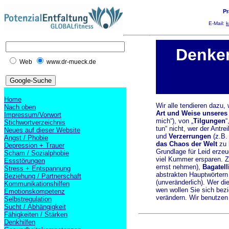
Pr
E-Mail:
k
Denke
Web
www.dr-mueck.de
Home
Wir alle tendieren dazu,
Nach oben
Art und Weise unseres
Impressum/Vorwort
mich“), von „
Tilgungen
“
Stichwortverzeichnis
tun“ nicht, wer der Antre
Neues auf dieser Website
und
Verzerrungen
(z.B.
Angst / Phobie
das Chaos der Welt
zu b
Depression + Trauer
Grundlage für Leid erze
Scham / Sozialphobie
viel Kummer ersparen. Z
Essstörungen
ernst nehmen),
Bagatell
Stress + Entspannung
abstrakten Hauptwörtern s
Beziehung / Partnerschaft
(unveränderlich). Wer d
Kommunikationshilfen
wen wollen Sie sich bezi
Emotionskompetenz
verändern. Wir benutzen v
Selbstregulation
Sucht / Abhängigkeit
Fähigkeiten / Stärken
Denkhilfen